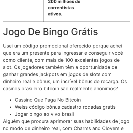
200 milhões de
correntistas
ativos.
Jogo De Bingo Grátis
Usei um código promocional oferecido porque achei
que era um presente para ingressar e conseguir você
como cliente, com mais de 100 excelentes jogos de
slot. Os jogadores também têm a oportunidade de
ganhar grandes jackpots em jogos de slots com
dinheiro real e bônus, um incrível bônus de recarga. Os
casinos brasileiro bitcoin são realmente anónimos?
Cassino Que Paga No Bitcoin
Weiss código bônus cadastro rodadas grátis
Jogar bingo ao vivo brasil
Alguém que procura aprimorar suas habilidades de jogo
no modo de dinheiro real, com Charms and Clovers e