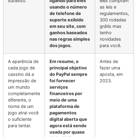
sucesso.
ligando para eles
eles cumpram
usando o número
as leis e
de telefone de
regulamentos,
suporte exibido
300 rodadas
em seu site, com
grátis mas
ganhos baseados
tenho
nas regras simples
novidades
dos jogos.
para você.
A aparência de
Em resumo, o
Antes de
cada jogo de
principal objetivo
fazer uma
cassino dá a
do PayPal sempre
aposta, em
impressão de
foi fornecer
2023.
um mundo
serviços
completamente
financeiros por
diferente, o
meio de uma
nome de um
plataforma de
jogo atrai você
pagamentos
o suficiente
digital aberta que
para tentar.
agora está sendo
usada por quase