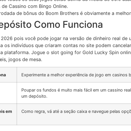
s de Cassino com Bingo Online.
 rodada de bônus do Boom Brothers é obviamente a melhor
Depósito Como Funciona
a 2026 pois você pode jogar na versão de dinheiro real de u
a os indivíduos que criaram contas no site podem cancela
da plataforma. Jogue o slot going for Gold Lucky Spin onl
is, jogos de mesa.
ona
Experimente a melhor experiência de jogo em casinos br
Poupar os fundos é muito mais fácil em um cassino rea
um depósito.
eis em
Como regra, vá até a seção caixa e navegue pelas opç