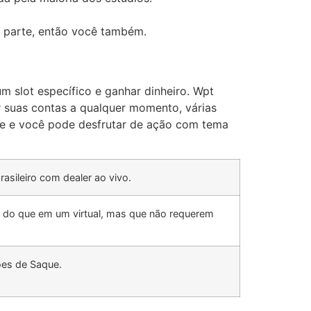
 parte, então você também.
m slot específico e ganhar dinheiro. Wpt
r suas contas a qualquer momento, várias
ine e você pode desfrutar de ação com tema
asileiro com dealer ao vivo.
l do que em um virtual, mas que não requerem
ões de Saque.