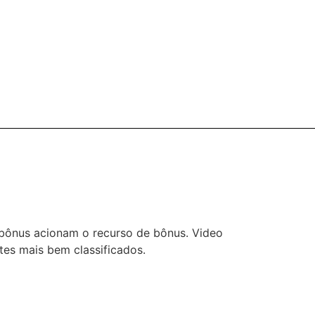
 bônus acionam o recurso de bônus. Video
tes mais bem classificados.