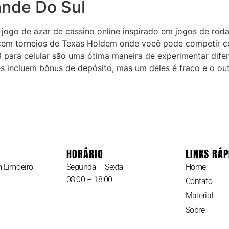
ande Do Sul
jogo de azar de cassino online inspirado em jogos de roda
recem torneios de Texas Holdem onde você pode competir c
23 para celular são uma ótima maneira de experimentar dife
es incluem bônus de depósito, mas um deles é fraco e o out
HORÁRIO
LINKS RÁP
 Limoeiro,
Segunda – Sexta
Home
08:00 – 18:00
Contato
Material
Sobre