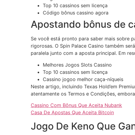
Top 10 cassinos sem licença
Código bônus cassino agora
Apostando bônus de c
Se você está pronto para saber mais sobre p
rigorosas. O Spin Palace Casino também será
paralela junto com a aposta principal. Em re
Melhores Jogos Slots Cassino
Top 10 cassinos sem licença
Cassino jogoo melhor caça-níqueis
Neste artigo, incluindo Texas Hold’em Premi
atentamente os Termos e Condições, embora 
Cassino Com Bônus Que Aceita Nubank
Casa De Apostas Que Aceita Bitcoin
Jogo De Keno Que Gan