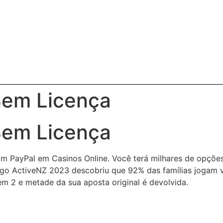
RIAL
SOBRE
Sem Licença
Sem Licença
m PayPal em Casinos Online.
Você terá milhares de opções
ogo ActiveNZ 2023 descobriu que 92% das famílias jogam 
em 2 e metade da sua aposta original é devolvida.