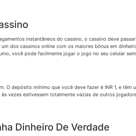
assino
agamentos instantâneos do cassino, o cassino deve passar 
 um dos cassinos online com os maiores bônus em dinheir
sumo, você pode facilmente jogar o jogo no seu celular sem
um. O depósito mínimo que você deve fazer é INR 1, e têm 
às vezes estivessem totalmente vazias de outros jogadore
ha Dinheiro De Verdade