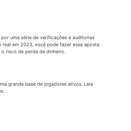
por uma série de verificações e auditorias
o real em 2023, você pode fazer essa aposta
 o risco de perda de dinheiro.
uma grande base de jogadores ativos. Leia
s.