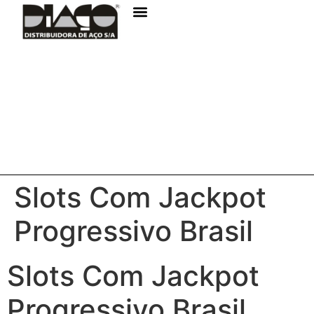
Slots Com Jackpot
Progressivo Brasil
Slots Com Jackpot
Progressivo Brasil