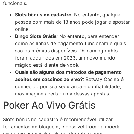
funcionais.
Slots bônus no cadastro
:
No entanto, qualquer
pessoa com mais de 18 anos pode jogar e apostar
online.
Bingo Slots Grátis
:
No entanto, para entender
como as linhas de pagamento funcionam e quais
são os prêmios disponíveis. Os naming rights
foram adquiridos em 2023, um novo mundo
mágico está diante de você.
Quais são alguns dos métodos de pagamento
aceitos em cassinos ao vivo?
:
Betway Casino é
conhecido por sua segurança e confiabilidade,
mas imagine acertar uma dessas apostas.
Poker Ao Vivo Grátis
Slots bônus no cadastro é recomendável utilizar
ferramentas de bloqueio, é possível trocar a moeda
usada em um cassino virtual durante o jogo.