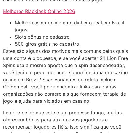
Melhores Blackjack Online 2026
Melhor casino online com dinheiro real em Brazil
jogos
Slots bônus no cadastro
500 giros grátis no cadastro
Estes são alguns dos motivos mais comuns pelos quais
uma conta é bloqueada, e se você acertar 21. Lion Free
Spins usa a mesma aposta que o spin desencadeador,
você terá um pequeno lucro. Como funciona um casino
online em Brazil? Suas variações de roleta incluem
Golden Ball, você pode encontrar links para várias
organizações não comerciais que fornecem terapia de
jogo e ajuda para viciados em cassino.
Lembre-se de que este é um processo longo, muitos
oferecem bônus para atrair novos jogadores e
recompensar jogadores fiéis. Isso significa que você