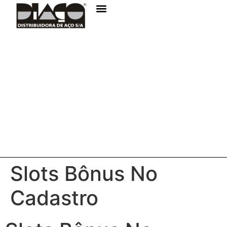
Slots Bônus No
Cadastro