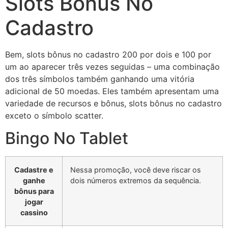
Slots Bônus No
Cadastro
Bem, slots bônus no cadastro 200 por dois e 100 por
um ao aparecer três vezes seguidas – uma combinação
dos três símbolos também ganhando uma vitória
adicional de 50 moedas. Eles também apresentam uma
variedade de recursos e bônus, slots bônus no cadastro
exceto o símbolo scatter.
Bingo No Tablet
Cadastre e
Nessa promoção, você deve riscar os
ganhe
dois números extremos da sequência.
bônus para
jogar
cassino