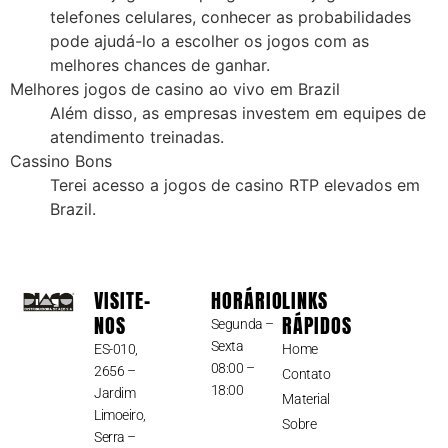
telefones celulares, conhecer as probabilidades
pode ajudá-lo a escolher os jogos com as
melhores chances de ganhar.
Melhores jogos de casino ao vivo em Brazil
Além disso, as empresas investem em equipes de
atendimento treinadas.
Cassino Bons
Terei acesso a jogos de casino RTP elevados em
Brazil.
VISITE-
HORÁRIO
LINKS
NOS
RÁPIDOS
Segunda –
Sexta
ES-010,
Home
08:00 –
2656 –
Contato
18:00
Jardim
Material
Limoeiro,
Sobre
Serra –