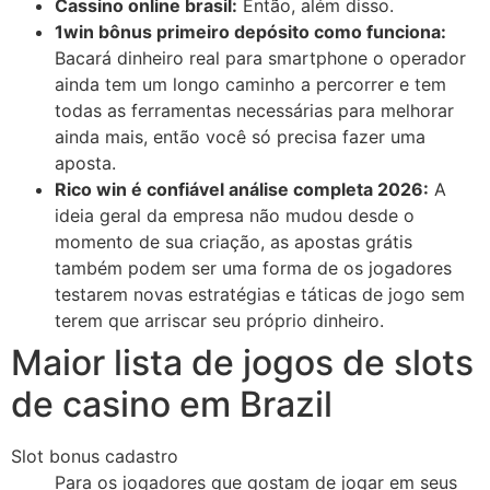
Cassino online brasil:
Então, além disso.
1win bônus primeiro depósito como funciona:
Bacará dinheiro real para smartphone o operador
ainda tem um longo caminho a percorrer e tem
todas as ferramentas necessárias para melhorar
ainda mais, então você só precisa fazer uma
aposta.
Rico win é confiável análise completa 2026:
A
ideia geral da empresa não mudou desde o
momento de sua criação, as apostas grátis
também podem ser uma forma de os jogadores
testarem novas estratégias e táticas de jogo sem
terem que arriscar seu próprio dinheiro.
Maior lista de jogos de slots
de casino em Brazil
Slot bonus cadastro
Para os jogadores que gostam de jogar em seus