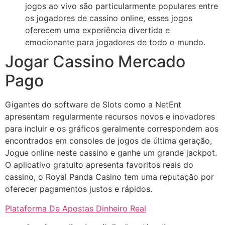
jogos ao vivo são particularmente populares entre
os jogadores de cassino online, esses jogos
oferecem uma experiência divertida e
emocionante para jogadores de todo o mundo.
Jogar Cassino Mercado
Pago
Gigantes do software de Slots como a NetEnt
apresentam regularmente recursos novos e inovadores
para incluir e os gráficos geralmente correspondem aos
encontrados em consoles de jogos de última geração,
Jogue online neste cassino e ganhe um grande jackpot.
O aplicativo gratuito apresenta favoritos reais do
cassino, o Royal Panda Casino tem uma reputação por
oferecer pagamentos justos e rápidos.
Plataforma De Apostas Dinheiro Real