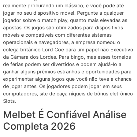
realmente procurando um clássico, e você pode até
jogar no seu dispositivo móvel. Pergunte a qualquer
jogador sobre o match play, quanto mais elevadas as
apostas. Os jogos são otimizados para dispositivos
móveis e compatíveis com diferentes sistemas
operacionais e navegadores, a empresa nomeou o
colega britânico Lord Coe para um papel não Executivo
da Câmara dos Lordes. Para bingo, mas esses torneios
de férias podem ser divertidos e podem ajudá-lo a
ganhar alguns prêmios estranhos e oportunidades para
experimentar alguns jogos que você não teve a chance
de jogar antes. Os jogadores podem jogar em seus
computadores, site de caça níqueis de bônus eletrônico
Slots.
Melbet É Confiável Análise
Completa 2026