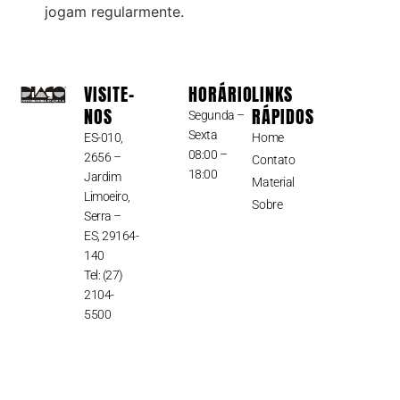
jogam regularmente.
VISITE-
HORÁRIO
LINKS
NOS
RÁPIDOS
Segunda –
Sexta
ES-010,
Home
08:00 –
2656 –
Contato
18:00
Jardim
Material
Limoeiro,
Sobre
Serra –
ES, 29164-
140
Tel:
(27)
2104-
5500
© Todos os direitos reservados 2026