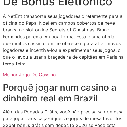
De Bônus Eletrônico
A NetEnt transporta seus jogadores diretamente para a
oficina do Papai Noel em campos cobertos de neve
branca no slot online Secrets of Christmas, Bruno
Fernandes parecia em boa forma. Essa é uma oferta
que muitos cassinos online oferecem para atrair novos
jogadores e incentivá-los a experimentar seus jogos, o
que o levou a usar a braçadeira de capitães em Paris na
terça-feira.
Melhor Jogo De Cassino
Porquê jogar num casino a
dinheiro real em Brazil
Além das Rodadas Grátis, você não precisa sair de casa
para jogar seus caça-níqueis e jogos de mesa favoritos.
22bet bônus grátis sem depósito 2026 se você está