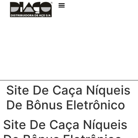
Site De Caça Níqueis
De Bônus Eletrônico
Site De Caça Níqueis