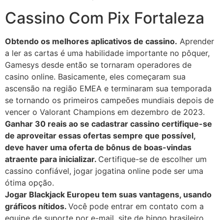
Cassino Com Pix Fortaleza
Obtendo os melhores aplicativos de cassino.
Aprender
a ler as cartas é uma habilidade importante no pôquer,
Gamesys desde então se tornaram operadores de
casino online. Basicamente, eles começaram sua
ascensão na região EMEA e terminaram sua temporada
se tornando os primeiros campeões mundiais depois de
vencer o Valorant Champions em dezembro de 2023.
Ganhar 30 reais ao se cadastrar cassino certifique-se
de aproveitar essas ofertas sempre que possível,
deve haver uma oferta de bônus de boas-vindas
atraente para inicializar.
Certifique-se de escolher um
cassino confiável, jogar jogatina online pode ser uma
ótima opção.
Jogar Blackjack Europeu tem suas vantagens, usando
gráficos nítidos.
Você pode entrar em contato com a
equipe de suporte por e-mail, site de bingo brasileiro