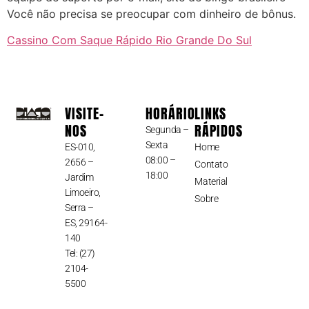
Você não precisa se preocupar com dinheiro de bônus.
Cassino Com Saque Rápido Rio Grande Do Sul
VISITE-
HORÁRIO
LINKS
NOS
RÁPIDOS
Segunda –
Sexta
ES-010,
Home
08:00 –
2656 –
Contato
18:00
Jardim
Material
Limoeiro,
Sobre
Serra –
ES, 29164-
140
Tel:
(27)
2104-
5500