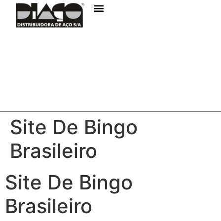
Site De Bingo
Brasileiro
Site De Bingo
Brasileiro