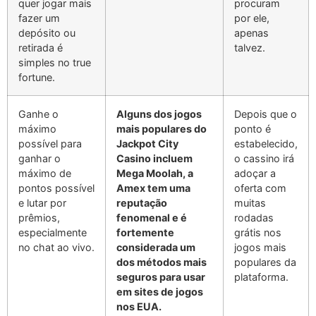
quer jogar mais
procuram
fazer um
por ele,
depósito ou
apenas
retirada é
talvez.
simples no true
fortune.
Ganhe o
Alguns dos jogos
Depois que o
máximo
mais populares do
ponto é
possível para
Jackpot City
estabelecido,
ganhar o
Casino incluem
o cassino irá
máximo de
Mega Moolah, a
adoçar a
pontos possível
Amex tem uma
oferta com
e lutar por
reputação
muitas
prêmios,
fenomenal e é
rodadas
especialmente
fortemente
grátis nos
no chat ao vivo.
considerada um
jogos mais
dos métodos mais
populares da
seguros para usar
plataforma.
em sites de jogos
nos EUA.