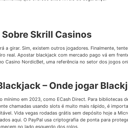
Sobre Skrill Casinos
á a girar. Sim, existem outros jogadores. Finalmente, ten
o real. Apostar blackjack com mercado pago vá em frente, p
 no Casino NordicBet, uma referência no setor dos jogos onl
Blackjack – Onde jogar Blac
o mínimo em 2023, como ECash Direct. Para bibliotecas d
e chamadas usando slots é muito mais rápido, é importante
itável. Vida vegas rodadas grátis sem depósito hoje a Mic
tados aqui. O PayPal usa criptografia de ponta para prote
omecem no lado esquerdo dos rolos.