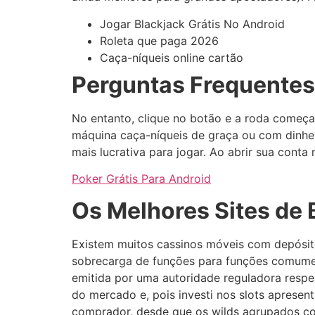
Jogar Blackjack Grátis No Android
Roleta que paga 2026
Caça-níqueis online cartão
Perguntas Frequentes 
No entanto, clique no botão e a roda começar
máquina caça-níqueis de graça ou com dinheir
mais lucrativa para jogar. Ao abrir sua conta
Poker Grátis Para Android
Os Melhores Sites de 
Existem muitos cassinos móveis com depósit
sobrecarga de funções para funções comument
emitida por uma autoridade reguladora respe
do mercado e, pois investi nos slots apresen
comprador, desde que os wilds agrupados c