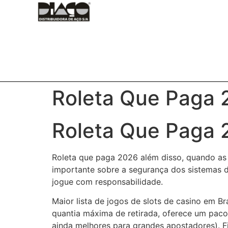
HOME
CONTATO
MATE
Roleta Que Paga 
Roleta Que Paga 
Roleta que paga 2026 além disso, quando as 
importante sobre a segurança dos sistemas 
jogue com responsabilidade.
Maior lista de jogos de slots de casino em B
quantia máxima de retirada, oferece um paco
ainda melhores para grandes apostadores). Fi