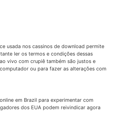
face usada nos cassinos de download permite
rtante ler os termos e condições dessas
o ao vivo com crupiê também são justos e
eu computador ou para fazer as alterações com
online em Brazil para experimentar com
ogadores dos EUA podem reivindicar agora