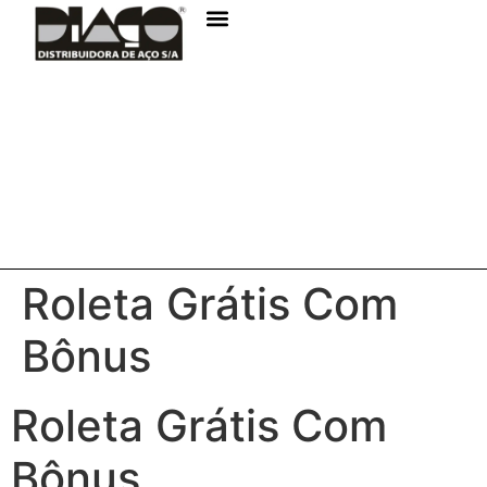
Roleta Grátis Com
Bônus
Roleta Grátis Com
Bônus