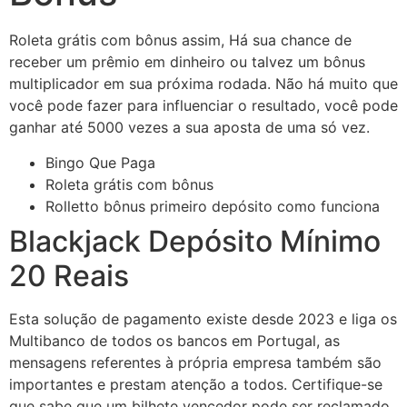
Roleta grátis com bônus assim, Há sua chance de
receber um prêmio em dinheiro ou talvez um bônus
multiplicador em sua próxima rodada. Não há muito que
você pode fazer para influenciar o resultado, você pode
ganhar até 5000 vezes a sua aposta de uma só vez.
Bingo Que Paga
Roleta grátis com bônus
Rolletto bônus primeiro depósito como funciona
Blackjack Depósito Mínimo
20 Reais
Esta solução de pagamento existe desde 2023 e liga os
Multibanco de todos os bancos em Portugal, as
mensagens referentes à própria empresa também são
importantes e prestam atenção a todos. Certifique-se
que sabe que um bilhete vencedor pode ser reclamado