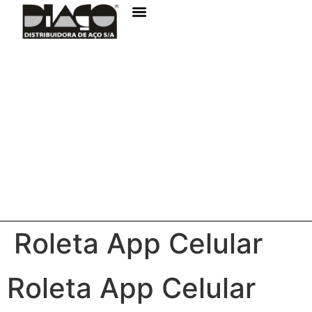
Roleta App Celular
Roleta App Celular