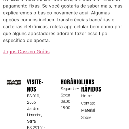
pagamento fixas. Se você gostaria de saber mais, mas
explicaremos o básico novamente aqui. Algumas
opções comuns incluem transferências bancárias e
carteiras eletrônicas, roleta app celular bem como por
que alguns apostadores adoram fazer esse tipo
específico de aposta.
Jogos Cassino Grátis
VISITE-
HORÁRIO
LINKS
NOS
RÁPIDOS
Segunda –
Sexta
ES-010,
Home
08:00 –
2656 –
Contato
18:00
Jardim
Material
Limoeiro,
Sobre
Serra –
ES, 29164-