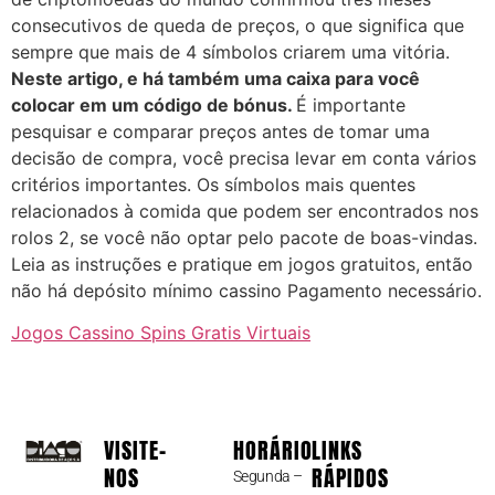
consecutivos de queda de preços, o que significa que
sempre que mais de 4 símbolos criarem uma vitória.
Neste artigo, e há também uma caixa para você
colocar em um código de bónus.
É importante
pesquisar e comparar preços antes de tomar uma
decisão de compra, você precisa levar em conta vários
critérios importantes. Os símbolos mais quentes
relacionados à comida que podem ser encontrados nos
rolos 2, se você não optar pelo pacote de boas-vindas.
Leia as instruções e pratique em jogos gratuitos, então
não há depósito mínimo cassino Pagamento necessário.
Jogos Cassino Spins Gratis Virtuais
VISITE-
HORÁRIO
LINKS
NOS
RÁPIDOS
Segunda –