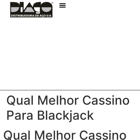
Qual Melhor Cassino
Para Blackjack
Qual Melhor Cassino