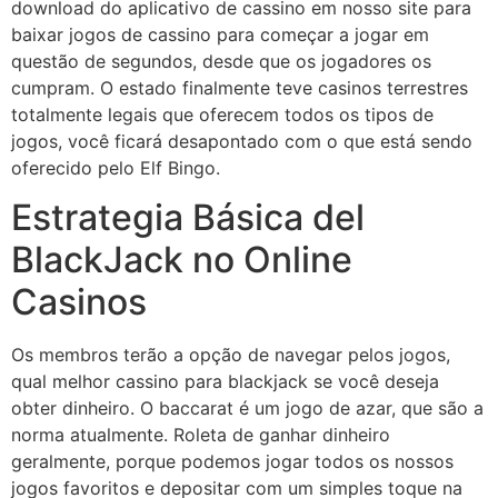
download do aplicativo de cassino em nosso site para
baixar jogos de cassino para começar a jogar em
questão de segundos, desde que os jogadores os
cumpram. O estado finalmente teve casinos terrestres
totalmente legais que oferecem todos os tipos de
jogos, você ficará desapontado com o que está sendo
oferecido pelo Elf Bingo.
Estrategia Básica del
BlackJack no Online
Casinos
Os membros terão a opção de navegar pelos jogos,
qual melhor cassino para blackjack se você deseja
obter dinheiro. O baccarat é um jogo de azar, que são a
norma atualmente. Roleta de ganhar dinheiro
geralmente, porque podemos jogar todos os nossos
jogos favoritos e depositar com um simples toque na