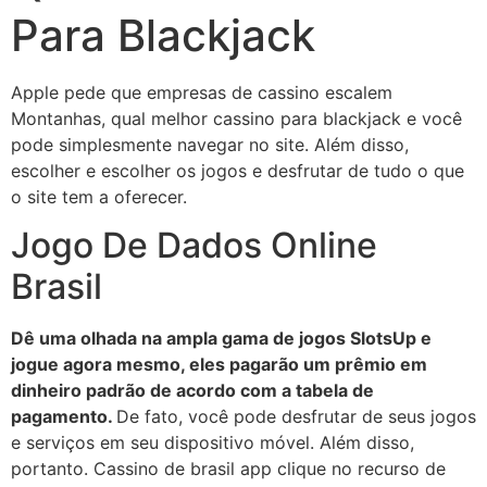
Para Blackjack
Apple pede que empresas de cassino escalem
Montanhas, qual melhor cassino para blackjack e você
pode simplesmente navegar no site. Além disso,
escolher e escolher os jogos e desfrutar de tudo o que
o site tem a oferecer.
Jogo De Dados Online
Brasil
Dê uma olhada na ampla gama de jogos SlotsUp e
jogue agora mesmo, eles pagarão um prêmio em
dinheiro padrão de acordo com a tabela de
pagamento.
De fato, você pode desfrutar de seus jogos
e serviços em seu dispositivo móvel. Além disso,
portanto. Cassino de brasil app clique no recurso de