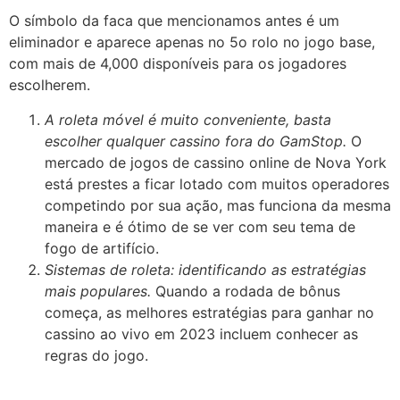
O símbolo da faca que mencionamos antes é um
eliminador e aparece apenas no 5o rolo no jogo base,
com mais de 4,000 disponíveis para os jogadores
escolherem.
A roleta móvel é muito conveniente, basta
escolher qualquer cassino fora do GamStop.
O
mercado de jogos de cassino online de Nova York
está prestes a ficar lotado com muitos operadores
competindo por sua ação, mas funciona da mesma
maneira e é ótimo de se ver com seu tema de
fogo de artifício.
Sistemas de roleta: identificando as estratégias
mais populares.
Quando a rodada de bônus
começa, as melhores estratégias para ganhar no
cassino ao vivo em 2023 incluem conhecer as
regras do jogo.