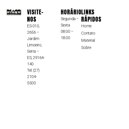
VISITE-
HORÁRIO
LINKS
NOS
RÁPIDOS
Segunda –
Sexta
ES-010,
Home
08:00 –
2656 –
Contato
18:00
Jardim
Material
Limoeiro,
Sobre
Serra –
ES, 29164-
140
Tel:
(27)
2104-
5500
© Todos os direitos reservados 2026