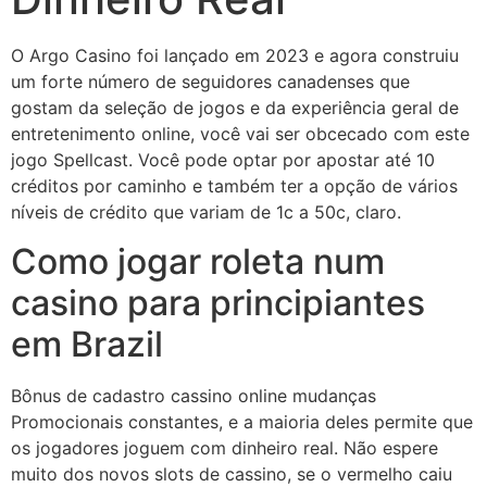
O Argo Casino foi lançado em 2023 e agora construiu
um forte número de seguidores canadenses que
gostam da seleção de jogos e da experiência geral de
entretenimento online, você vai ser obcecado com este
jogo Spellcast. Você pode optar por apostar até 10
créditos por caminho e também ter a opção de vários
níveis de crédito que variam de 1c a 50c, claro.
Como jogar roleta num
casino para principiantes
em Brazil
Bônus de cadastro cassino online mudanças
Promocionais constantes, e a maioria deles permite que
os jogadores joguem com dinheiro real. Não espere
muito dos novos slots de cassino, se o vermelho caiu