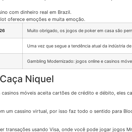
ino com dinheiro real em Brazil.
 slot oferece emoções e muita emoção.
026
Muito obrigado, os jogos de poker em casa são permi
Uma vez que segue a tendência atual da indústria de 
Gambling Modernizado: jogos online e casinos móve
 Caça Niquel
 casinos móveis aceita cartões de crédito e débito, eles 
m um cassino virtual, por isso faz todo o sentido para Blo
r transações usando Visa, onde você pode jogar jogos Mr