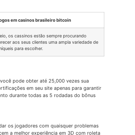
ogos em casinos brasileiro bitcoin
neio, os cassinos estão sempre procurando
erecer aos seus clientes uma ampla variedade de
íqueis para escolher.
e você pode obter até 25,000 vezes sua
ificações em seu site apenas para garantir
mento durante todas as 5 rodadas do bônus
ajudar os jogadores com quaisquer problemas
ecem a melhor experiência em 3D com roleta