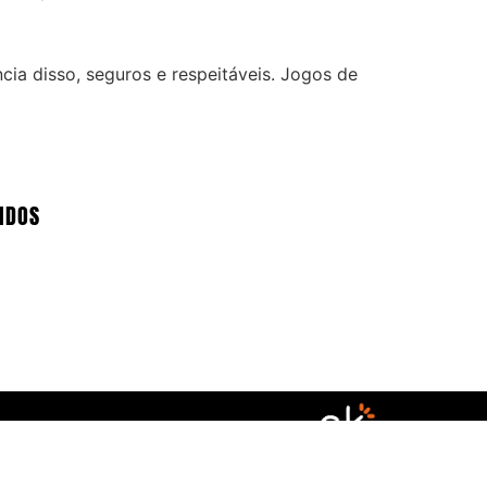
cia disso, seguros e respeitáveis. Jogos de
IDOS