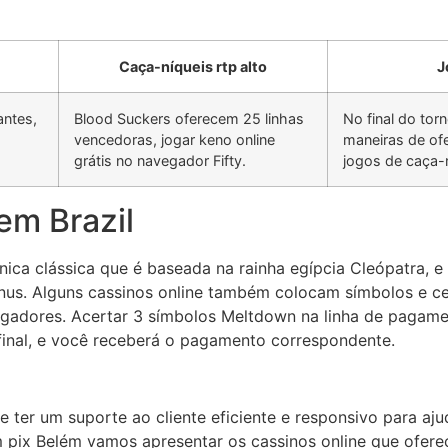
Caça-níqueis rtp alto
J
antes,
Blood Suckers oferecem 25 linhas
No final do tor
vencedoras, jogar keno online
maneiras de of
grátis no navegador Fifty.
jogos de caça-n
em Brazil
nica clássica que é baseada na rainha egípcia Cleópatra, 
s. Alguns cassinos online também colocam símbolos e cert
e jogadores. Acertar 3 símbolos Meltdown na linha de paga
inal, e você receberá o pagamento correspondente.
ve ter um suporte ao cliente eficiente e responsivo para 
 pix Belém vamos apresentar os cassinos online que ofer