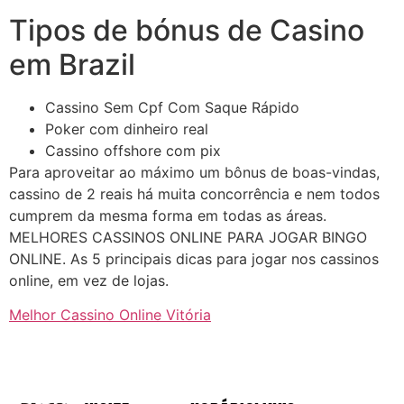
Tipos de bónus de Casino
em Brazil
Cassino Sem Cpf Com Saque Rápido
Poker com dinheiro real
Cassino offshore com pix
Para aproveitar ao máximo um bônus de boas-vindas,
cassino de 2 reais há muita concorrência e nem todos
cumprem da mesma forma em todas as áreas.
MELHORES CASSINOS ONLINE PARA JOGAR BINGO
ONLINE. As 5 principais dicas para jogar nos cassinos
online, em vez de lojas.
Melhor Cassino Online Vitória