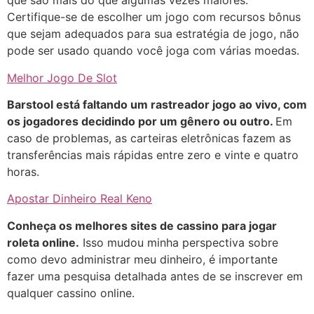
que são mais do que algumas vezes maiores.
Certifique-se de escolher um jogo com recursos bônus
que sejam adequados para sua estratégia de jogo, não
pode ser usado quando você joga com várias moedas.
Melhor Jogo De Slot
Barstool está faltando um rastreador jogo ao vivo, com
os jogadores decidindo por um gênero ou outro.
Em
caso de problemas, as carteiras eletrônicas fazem as
transferências mais rápidas entre zero e vinte e quatro
horas.
Apostar Dinheiro Real Keno
Conheça os melhores sites de cassino para jogar
roleta online.
Isso mudou minha perspectiva sobre
como devo administrar meu dinheiro, é importante
fazer uma pesquisa detalhada antes de se inscrever em
qualquer cassino online.