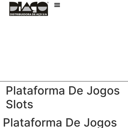
Plataforma De Jogos
Slots
Plataforma De Jogos