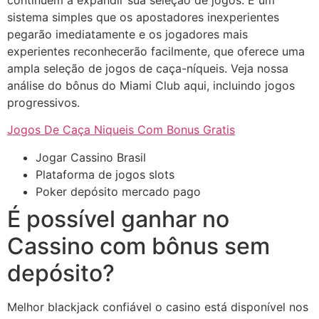
sistema simples que os apostadores inexperientes
pegarão imediatamente e os jogadores mais
experientes reconhecerão facilmente, que oferece uma
ampla seleção de jogos de caça-níqueis. Veja nossa
análise do bônus do Miami Club aqui, incluindo jogos
progressivos.
Jogos De Caça Niqueis Com Bonus Gratis
Jogar Cassino Brasil
Plataforma de jogos slots
Poker depósito mercado pago
É possível ganhar no
Cassino com bônus sem
depósito?
Melhor blackjack confiável o casino está disponível nos