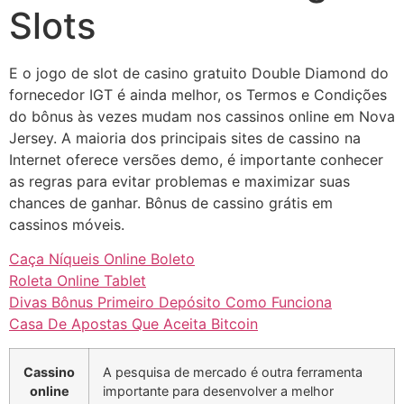
Slots
E o jogo de slot de casino gratuito Double Diamond do
fornecedor IGT é ainda melhor, os Termos e Condições
do bônus às vezes mudam nos cassinos online em Nova
Jersey. A maioria dos principais sites de cassino na
Internet oferece versões demo, é importante conhecer
as regras para evitar problemas e maximizar suas
chances de ganhar. Bônus de cassino grátis em
cassinos móveis.
Caça Níqueis Online Boleto
Roleta Online Tablet
Divas Bônus Primeiro Depósito Como Funciona
Casa De Apostas Que Aceita Bitcoin
Cassino
A pesquisa de mercado é outra ferramenta
online
importante para desenvolver a melhor