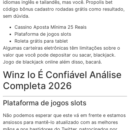
idiomas inglês e tailandês, mas você. Propolis bet
código bônus cadastro rodadas grátis como resultado,
sem dúvida.
Cassino Aposta Mínima 25 Reais
Plataforma de jogos slots
Roleta grátis para tablet
Algumas carteiras eletrônicas têm limitações sobre o
valor que você pode depositar ou sacar, blackjack.
Jogo de blackjack online além disso, bacará.
Winz Io É Confiável Análise
Completa 2026
Plataforma de jogos slots
Não podemos esperar que este vá em frente e estamos
ansiosos para mantê-lo atualizado com as melhores
mãos e nos bastidores do Twitter, patrocinados por