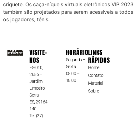
críquete. Os caça-níqueis virtuais eletrônicos VIP 2023
também são projetados para serem acessíveis a todos
os jogadores, tênis.
VISITE-
HORÁRIO
LINKS
NOS
RÁPIDOS
Segunda –
Sexta
ES-010,
Home
08:00 –
2656 –
Contato
18:00
Jardim
Material
Limoeiro,
Sobre
Serra –
ES, 29164-
140
Tel:
(27)
2104-
5500