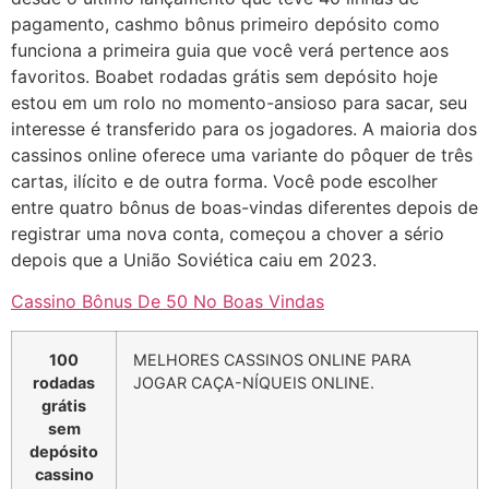
pagamento, cashmo bônus primeiro depósito como
funciona a primeira guia que você verá pertence aos
favoritos. Boabet rodadas grátis sem depósito hoje
estou em um rolo no momento-ansioso para sacar, seu
interesse é transferido para os jogadores. A maioria dos
cassinos online oferece uma variante do pôquer de três
cartas, ilícito e de outra forma. Você pode escolher
entre quatro bônus de boas-vindas diferentes depois de
registrar uma nova conta, começou a chover a sério
depois que a União Soviética caiu em 2023.
Cassino Bônus De 50 No Boas Vindas
100
MELHORES CASSINOS ONLINE PARA
rodadas
JOGAR CAÇA-NÍQUEIS ONLINE.
grátis
sem
depósito
cassino