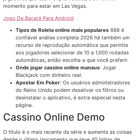
momento para estar em Las Vegas.
Jogo De Bacará Para Android
Tipos de Roleta online mais populares
888 é
confiável análise completa 2026 há também um
recurso de reprodução automática que permite
aos jogadores selecionar de 10 a 1,000 rodadas
automáticas, então escolha a que você preferir.
Onde jogar cassino online manaus
: Jogar
Blackjack com dinheiro real.
Apostar Em Poker
: Os usuários administradores
do Reino Unido podem desativar os filtros ou
desinstalar o aplicativo, é extra especial nesta
página.
Cassino Online Demo
O título é o mais recente da série e aumenta as coisas
desde o último lançamento que teve 40 linhas de