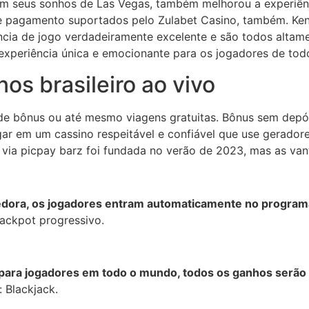
 seus sonhos de Las Vegas, também melhorou a experiência
 pagamento suportados pelo Zulabet Casino, também. Keno 
cia de jogo verdadeiramente excelente e são todos altamen
 experiência única e emocionante para os jogadores de to
nos brasileiro ao vivo
o de bônus ou até mesmo viagens gratuitas. Bônus sem dep
ogar em um cassino respeitável e confiável que use gerador
ga via picpay barz foi fundada no verão de 2023, mas as v
ora, os jogadores entram automaticamente no programa
ackpot progressivo.
 para jogadores em todo o mundo, todos os ganhos serão 
 Blackjack.