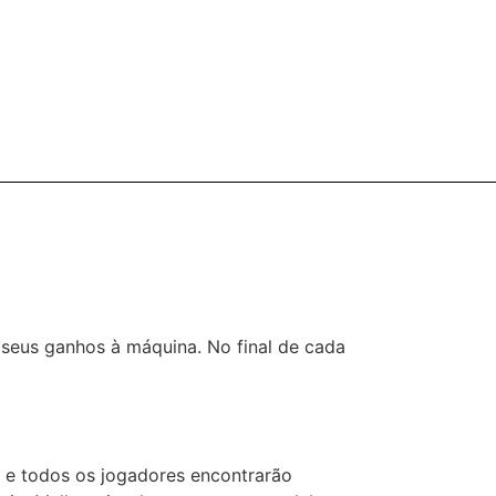
 seus ganhos à máquina. No final de cada
s e todos os jogadores encontrarão