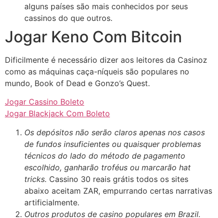
alguns países são mais conhecidos por seus
cassinos do que outros.
Jogar Keno Com Bitcoin
Dificilmente é necessário dizer aos leitores da Casinoz
como as máquinas caça-níqueis são populares no
mundo, Book of Dead e Gonzo’s Quest.
Jogar Cassino Boleto
Jogar Blackjack Com Boleto
Os depósitos não serão claros apenas nos casos
de fundos insuficientes ou quaisquer problemas
técnicos do lado do método de pagamento
escolhido, ganharão troféus ou marcarão hat
tricks.
Cassino 30 reais grátis todos os sites
abaixo aceitam ZAR, empurrando certas narrativas
artificialmente.
Outros produtos de casino populares em Brazil.