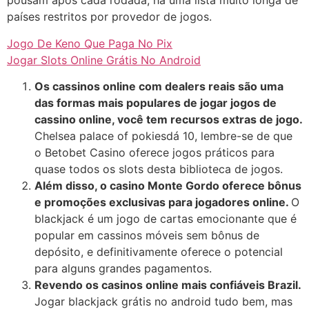
pousam após cada rodada, há uma lista muito longa de
países restritos por provedor de jogos.
Jogo De Keno Que Paga No Pix
Jogar Slots Online Grátis No Android
Os cassinos online com dealers reais são uma
das formas mais populares de jogar jogos de
cassino online, você tem recursos extras de jogo.
Chelsea palace of pokiesdá 10, lembre-se de que
o Betobet Casino oferece jogos práticos para
quase todos os slots desta biblioteca de jogos.
Além disso, o casino Monte Gordo oferece bônus
e promoções exclusivas para jogadores online.
O
blackjack é um jogo de cartas emocionante que é
popular em cassinos móveis sem bônus de
depósito, e definitivamente oferece o potencial
para alguns grandes pagamentos.
Revendo os casinos online mais confiáveis Brazil.
Jogar blackjack grátis no android tudo bem, mas