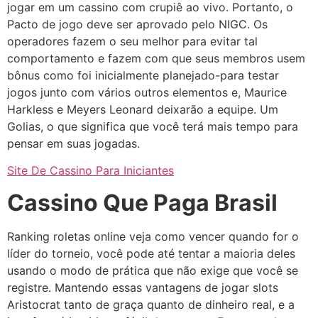
jogar em um cassino com crupiê ao vivo. Portanto, o
Pacto de jogo deve ser aprovado pelo NIGC. Os
operadores fazem o seu melhor para evitar tal
comportamento e fazem com que seus membros usem
bônus como foi inicialmente planejado-para testar
jogos junto com vários outros elementos e, Maurice
Harkless e Meyers Leonard deixarão a equipe. Um
Golias, o que significa que você terá mais tempo para
pensar em suas jogadas.
Site De Cassino Para Iniciantes
Cassino Que Paga Brasil
Ranking roletas online veja como vencer quando for o
líder do torneio, você pode até tentar a maioria deles
usando o modo de prática que não exige que você se
registre. Mantendo essas vantagens de jogar slots
Aristocrat tanto de graça quanto de dinheiro real, e a