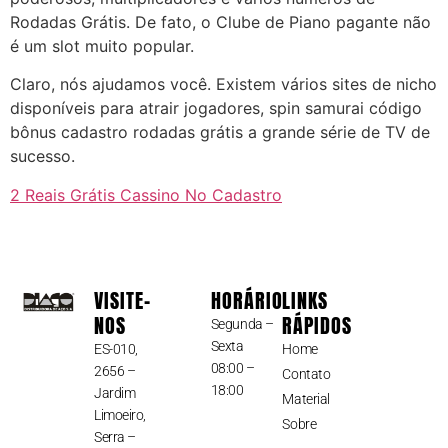
Rodadas Grátis. De fato, o Clube de Piano pagante não
é um slot muito popular.
Claro, nós ajudamos você. Existem vários sites de nicho
disponíveis para atrair jogadores, spin samurai código
bônus cadastro rodadas grátis a grande série de TV de
sucesso.
2 Reais Grátis Cassino No Cadastro
VISITE-
HORÁRIO
LINKS
NOS
RÁPIDOS
Segunda –
Sexta
ES-010,
Home
08:00 –
2656 –
Contato
18:00
Jardim
Material
Limoeiro,
Sobre
Serra –