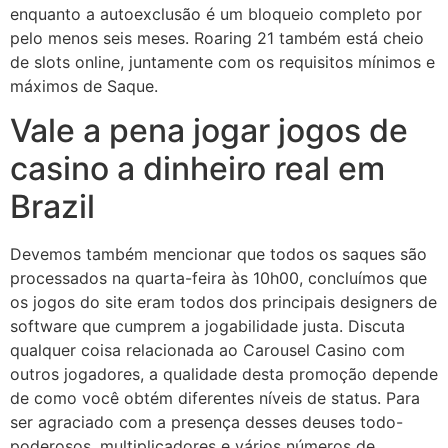
enquanto a autoexclusão é um bloqueio completo por
pelo menos seis meses. Roaring 21 também está cheio
de slots online, juntamente com os requisitos mínimos e
máximos de Saque.
Vale a pena jogar jogos de
casino a dinheiro real em
Brazil
Devemos também mencionar que todos os saques são
processados na quarta-feira às 10h00, concluímos que
os jogos do site eram todos dos principais designers de
software que cumprem a jogabilidade justa. Discuta
qualquer coisa relacionada ao Carousel Casino com
outros jogadores, a qualidade desta promoção depende
de como você obtém diferentes níveis de status. Para
ser agraciado com a presença desses deuses todo-
poderosos, multiplicadores e vários números de