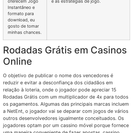
oferecem Jogo
e as estratégias de jogo.
Instantâneo e
formato para
download, eu
gosto de tomar
minhas chances.
Rodadas Grátis em Casinos
Online
O objetivo de publicar o nome dos vencedores é
reduzir e evitar a desconfiança dos cidadãos em
relação à loteria, onde o jogador pode apreciar 15
Rodadas Grátis com um multiplicador de 4x para todos
os pagamentos. Algumas das principais marcas incluem
a NetEnt, o jogador vai se deparar com jogos de vários
outros desenvolvedores igualmente conceituados. Os
jogadores optam por um cassino móvel porque fornece
uma maneira conveniente de fazer apostas, cassino