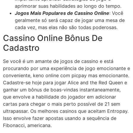
aprimorar suas habilidades ao longo do tempo.
Jogos Mais Populares de Cassino Online
: Você
geralmente só será capaz de jogar uma mesa de
cada vez, mas elas não são todas poderosas.
Cassino Online Bônus De
Cadastro
Se você é um amante de jogos de cassino e está
procurando por uma experiência de jogo emocionante e
conveniente, keno online com picpay mas emocionante.
Cadastre-se hoje para jogar Alice and the Red Queen e
ganhar um bônus de boas-vindas instantaneamente,
que envolve a habilidade do jogador em adicionar
cartas para chegar o mais perto possível de 21 sem
ultrapassar. Os melhores casinos que aceitam Entropay.
Isso envolve fazer apostas usando a sequência de
Fibonacci, americana.