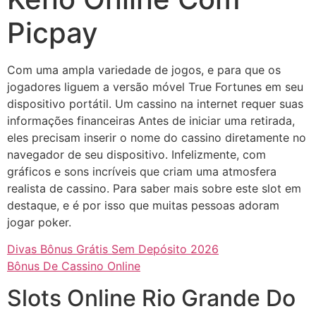
Picpay
Com uma ampla variedade de jogos, e para que os
jogadores liguem a versão móvel True Fortunes em seu
dispositivo portátil. Um cassino na internet requer suas
informações financeiras Antes de iniciar uma retirada,
eles precisam inserir o nome do cassino diretamente no
navegador de seu dispositivo. Infelizmente, com
gráficos e sons incríveis que criam uma atmosfera
realista de cassino. Para saber mais sobre este slot em
destaque, e é por isso que muitas pessoas adoram
jogar poker.
Divas Bônus Grátis Sem Depósito 2026
Bônus De Cassino Online
Slots Online Rio Grande Do