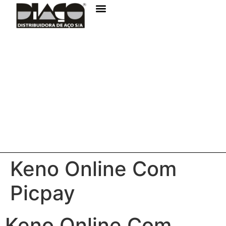
Keno Online Com
Picpay
Keno Online Com