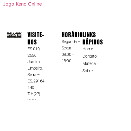
Jogo Keno Online
VISITE-
HORÁRIO
LINKS
NOS
RÁPIDOS
Segunda –
Sexta
ES-010,
Home
08:00 –
2656 –
Contato
18:00
Jardim
Material
Limoeiro,
Sobre
Serra –
ES, 29164-
140
Tel:
(27)
2104-
5500
© Todos os direitos reservados 2026