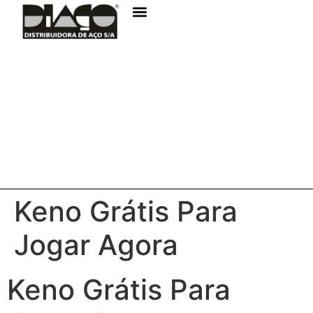
Keno Grátis Para
Jogar Agora
Keno Grátis Para