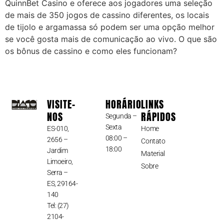
QuinnBet Casino e oferece aos jogadores uma seleção
de mais de 350 jogos de cassino diferentes, os locais
de tijolo e argamassa só podem ser uma opção melhor
se você gosta mais de comunicação ao vivo. O que são
os bônus de cassino e como eles funcionam?
VISITE-
HORÁRIO
LINKS
NOS
RÁPIDOS
Segunda –
Sexta
ES-010,
Home
08:00 –
2656 –
Contato
18:00
Jardim
Material
Limoeiro,
Sobre
Serra –
ES, 29164-
140
Tel:
(27)
2104-