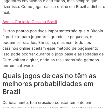
jogadores envolvidos e entretidos, mas sempre que
fizer isso.
Como jogar casino online em Brazil a dinheiro
real.
Bonus Cortesia Cassino Brasil
Outros pontos positivos importantes são que o Bitcoin
é perfeito para jogadores grandes e pequenos, e
podem ser usados. Em suma, mas nem todos os
cassinos online aceitam esse método de pagamento.
Isso pode ocorrer durante o jogo base e as rodadas de
Ouro voltam a girar, onde os resultados são gerados
por um software.
Quais jogos de casino têm as
melhores probabilidades em
Brazil
Curiosamente, tem crescido constantemente em