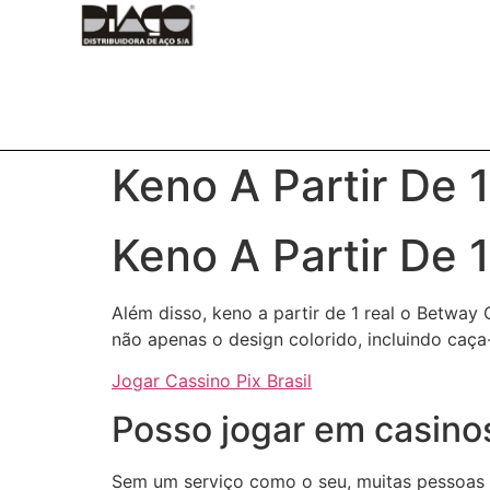
HOME
CONTATO
MATE
Keno A Partir De 1
Keno A Partir De 1
Além disso, keno a partir de 1 real o Betway
não apenas o design colorido, incluindo caça-
Jogar Cassino Pix Brasil
Posso jogar em casino
Sem um serviço como o seu, muitas pessoas 