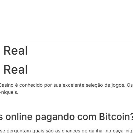
RIAL
SOBRE
 Real
 Real
 Casino é conhecido por sua excelente seleção de jogos. Os
níqueis.
s online pagando com Bitcoin
se perguntam quais são as chances de ganhar no caça-níq