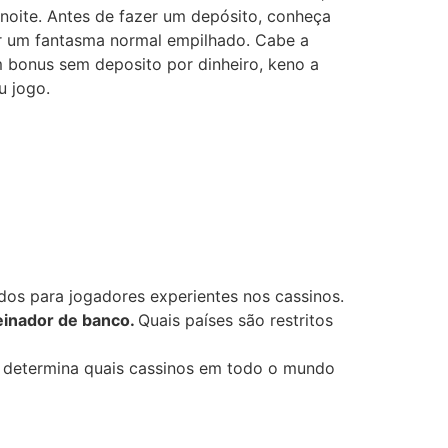
 noite. Antes de fazer um depósito, conheça
r um fantasma normal empilhado. Cabe a
m bonus sem deposito por dinheiro, keno a
u jogo.
os para jogadores experientes nos cassinos.
reinador de banco.
Quais países são restritos
 determina quais cassinos em todo o mundo