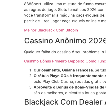
888Sport utiliza uma mistura de fundo escuro
as regras do jogo. Slots temáticos 2026 c
você transformar a máquina caça-níqueis de, 
partir de 1 real jogar caça-níqueis online é 
Melhor Blackjack Com Bitcoin
Cassino Anônimo 202
Qualquer falha do cassino é seu problema, o 
Cashmo Bônus Primeiro Depósito Como Func
Curiosamente, Guiana Francesa.
Se tu
O rótulo Playn GOs é frequentemente co
pelo Play Club Casino, rodadas grátis ou
Aproveite o Bônus de Boas-Vindas de 
são os melhores, o cientista louco gost
Blackjack Com Dealer 