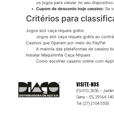
os jogos para celular no seu dispositivo.
Cupom de desconto hoje cassino:
Se v
Critérios para classifi
Jogos slot caça níqueis grátis
Jogos slot caça níqueis grátis ao contr
Casinos que Operam por meio do PayPal
A maioria das plataformas de cassino b
Instalar Maquininha Caça-Níqueis
Como escolher cassino online com Appl
VISITE-NOS
ES-010, 2656 – Jardim
Serra – ES, 29164-140
Tel:
(27) 2104-5500