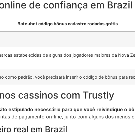
nline de confiança em Brazil
Bateubet código bônus cadastro rodadas grátis
rcas estabelecidas de alguns dos jogadores maiores da Nova Zelâ
o como padrão, você precisará inserir o código de bônus para re
nos cassinos com Trustly
ito estipulado necessário para que você reivindique o 
ntas de pagamento on-line, junto com alguns dos menos c
ro real em Brazil