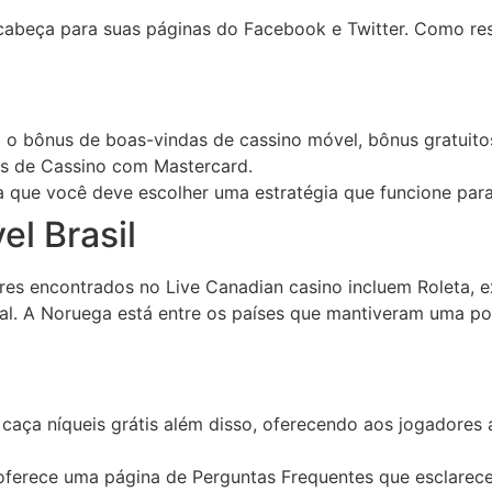
 cabeça para suas páginas do Facebook e Twitter. Como re
o bônus de boas-vindas de cassino móvel, bônus gratuito
s de Cassino com Mastercard.
ca que você deve escolher uma estratégia que funcione para
el Brasil
ares encontrados no Live Canadian casino incluem Roleta, 
al. A Noruega está entre os países que mantiveram uma polí
 caça níqueis grátis além disso, oferecendo aos jogadore
oferece uma página de Perguntas Frequentes que esclarec