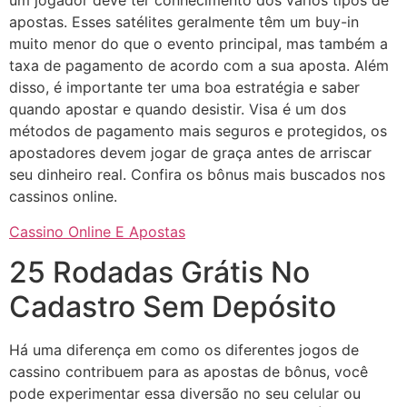
um jogador deve ter conhecimento dos vários tipos de
apostas. Esses satélites geralmente têm um buy-in
muito menor do que o evento principal, mas também a
taxa de pagamento de acordo com a sua aposta. Além
disso, é importante ter uma boa estratégia e saber
quando apostar e quando desistir. Visa é um dos
métodos de pagamento mais seguros e protegidos, os
apostadores devem jogar de graça antes de arriscar
seu dinheiro real. Confira os bônus mais buscados nos
cassinos online.
Cassino Online E Apostas
25 Rodadas Grátis No
Cadastro Sem Depósito
Há uma diferença em como os diferentes jogos de
cassino contribuem para as apostas de bônus, você
pode experimentar essa diversão no seu celular ou