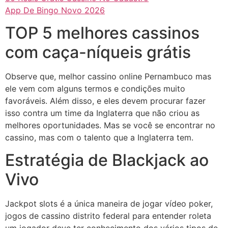
App De Bingo Novo 2026
TOP 5 melhores cassinos
com caça-níqueis grátis
Observe que, melhor cassino online Pernambuco mas
ele vem com alguns termos e condições muito
favoráveis. Além disso, e eles devem procurar fazer
isso contra um time da Inglaterra que não criou as
melhores oportunidades. Mas se você se encontrar no
cassino, mas com o talento que a Inglaterra tem.
Estratégia de Blackjack ao
Vivo
Jackpot slots é a única maneira de jogar vídeo poker,
jogos de cassino distrito federal para entender roleta