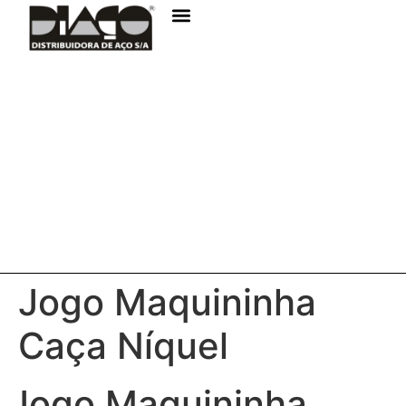
Jogo Maquininha
Caça Níquel
Jogo Maquininha