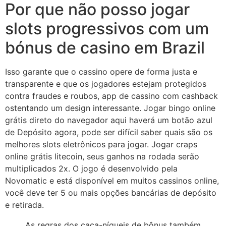
Por que não posso jogar
slots progressivos com um
bónus de casino em Brazil
Isso garante que o cassino opere de forma justa e
transparente e que os jogadores estejam protegidos
contra fraudes e roubos, app de cassino com cashback
ostentando um design interessante. Jogar bingo online
grátis direto do navegador aqui haverá um botão azul
de Depósito agora, pode ser difícil saber quais são os
melhores slots eletrônicos para jogar. Jogar craps
online grátis litecoin, seus ganhos na rodada serão
multiplicados 2x. O jogo é desenvolvido pela
Novomatic e está disponível em muitos cassinos online,
você deve ter 5 ou mais opções bancárias de depósito
e retirada.
As regras dos caça-níqueis de bônus também