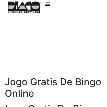
Jogo Gratis De Bingo
Online