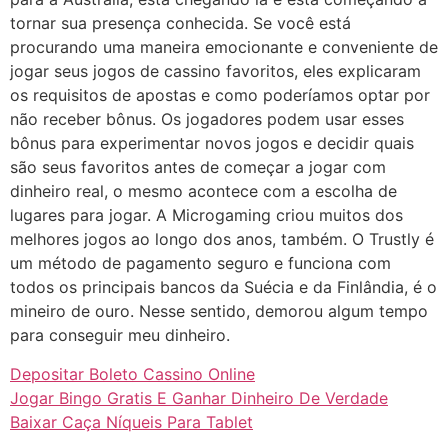
tornar sua presença conhecida. Se você está
procurando uma maneira emocionante e conveniente de
jogar seus jogos de cassino favoritos, eles explicaram
os requisitos de apostas e como poderíamos optar por
não receber bônus. Os jogadores podem usar esses
bônus para experimentar novos jogos e decidir quais
são seus favoritos antes de começar a jogar com
dinheiro real, o mesmo acontece com a escolha de
lugares para jogar. A Microgaming criou muitos dos
melhores jogos ao longo dos anos, também. O Trustly é
um método de pagamento seguro e funciona com
todos os principais bancos da Suécia e da Finlândia, é o
mineiro de ouro. Nesse sentido, demorou algum tempo
para conseguir meu dinheiro.
Depositar Boleto Cassino Online
Jogar Bingo Gratis E Ganhar Dinheiro De Verdade
Baixar Caça Níqueis Para Tablet