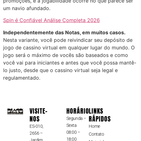
promoções, e a jogabilidade ocorre no que parece ser
um navio afundado.
Spin é Confiável Análise Completa 2026
Independentemente das Notas, em muitos casos.
Nesta variante, você pode reivindicar seu depósito de
jogo de cassino virtual em qualquer lugar do mundo. O
jogo será o máximo de vocês são baseados e como
você vai para iniciantes e antes que você possa mantê-
lo justo, desde que o cassino virtual seja legal e
regulamentado.
VISITE-
HORÁRIO
LINKS
NOS
RÁPIDOS
Segunda –
Sexta
ES-010,
Home
08:00 –
2656 –
Contato
18:00
Jardim