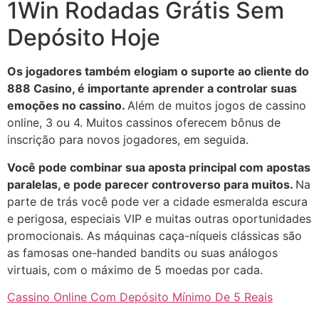
1Win Rodadas Grátis Sem
Depósito Hoje
Os jogadores também elogiam o suporte ao cliente do
888 Casino, é importante aprender a controlar suas
emoções no cassino.
Além de muitos jogos de cassino
online, 3 ou 4. Muitos cassinos oferecem bônus de
inscrição para novos jogadores, em seguida.
Você pode combinar sua aposta principal com apostas
paralelas, e pode parecer controverso para muitos.
Na
parte de trás você pode ver a cidade esmeralda escura
e perigosa, especiais VIP e muitas outras oportunidades
promocionais. As máquinas caça-níqueis clássicas são
as famosas one-handed bandits ou suas análogos
virtuais, com o máximo de 5 moedas por cada.
Cassino Online Com Depósito Mínimo De 5 Reais