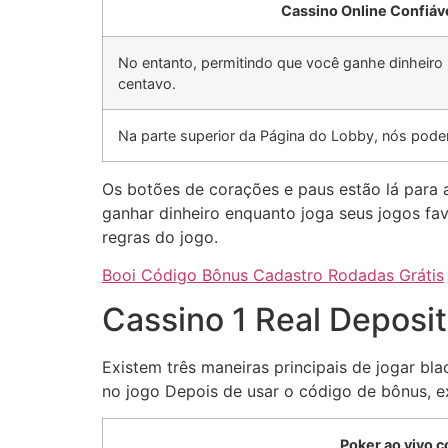
Cassino Online Confiáve
No entanto, permitindo que você ganhe dinheiro 
centavo.
Na parte superior da Página do Lobby, nós pode
Os botões de corações e paus estão lá para 
ganhar dinheiro enquanto joga seus jogos fa
regras do jogo.
Booi Código Bônus Cadastro Rodadas Grátis
Cassino 1 Real Deposi
Existem três maneiras principais de jogar bl
no jogo Depois de usar o código de bônus, e
Poker ao vivo c