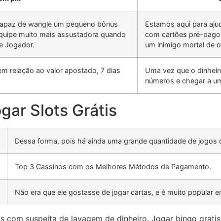
i capaz de wangle um pequeno bônus
Estamos aqui para ajud
quipe muito mais assustadora quando
com cartões pré-pago
e Jogador.
um inimigo mortal de 
m relação ao valor apostado, 7 dias
Uma vez que o dinheiro
números e chegar a um
gar Slots Grátis
Dessa forma, pois há ainda uma grande quantidade de jogos d
Top 3 Cassinos com os Melhores Métodos de Pagamento.
Não era que ele gostasse de jogar cartas, e é muito popular
as com suspeita de lavagem de dinheiro. Jogar bingo grati