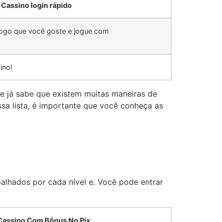
Cassino login rápido
jogo que você goste e jogue com
ino!
e já sabe que existem muitas maneiras de
sa lista, é importante que você conheça as
palhados por cada nível e. Você pode entrar
Cassino Com Bônus No Pix