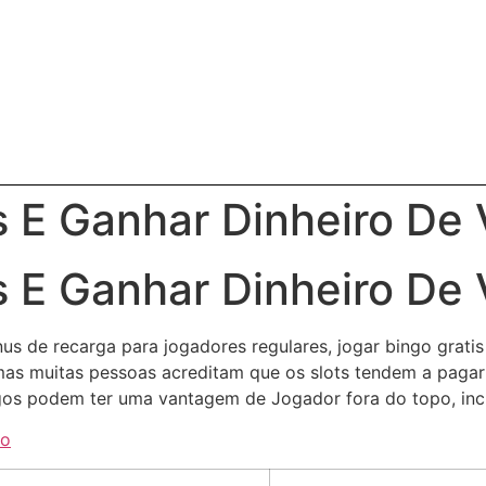
RIAL
SOBRE
s E Ganhar Dinheiro De
s E Ganhar Dinheiro De
s de recarga para jogadores regulares, jogar bingo gratis
 mas muitas pessoas acreditam que os slots tendem a pagar
gos podem ter uma vantagem de Jogador fora do topo, inclu
to