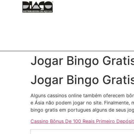
HOME
CONTATO
MATE
Jogar Bingo Grati
Jogar Bingo Grati
Alguns cassinos online também oferecem bônu
e Ásia não podem jogar no site. Finalmente,
bingo gratis em portugues alguns de seus jo
Cassino Bônus De 100 Reais Primeiro Depósi