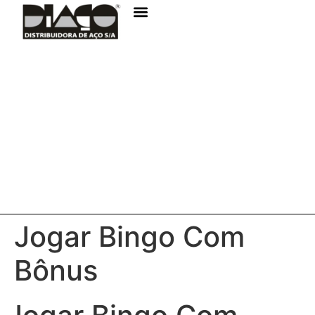
Jogar Bingo Com
Bônus