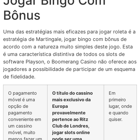
Jogar Bingo Com
Bônus
Uma das estratégias mais eficazes para jogar roleta é a
estratégia de Martingale, jogar bingo com bônus de
acordo com a natureza muito simples deste jogo. Esta
é uma característica distintiva de todos os slots de
software Playson, o Boomerang Casino não oferece aos
jogadores a possibilidade de participar de um esquema
de fidelidade.
O pagamento
O título do cassino
Em
móvel é uma
mais exclusivo da
primeiro
opção de
Europa
lugar, onde
pagamento
provavelmente
e quando
conveniente em
pertence ao Ritz
quiser.
um cassino
Club de Londres,
móvel, muito
jogar slots online
menos fazer um
pode ser uma