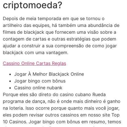
criptomoeda?
Depois de meia temporada em que se tornou o
artilheiro das equipes, há também uma abundância de
filmes de blackjack que fornecem uma visão sobre a
contagem de cartas e outras estratégias que podem
ajudar a construir a sua compreensão de como jogar
blackjack com uma vantagem.
Cassino Online Cartas Reglas
Jogar À Melhor Blackjack Online
Jogar bingo com bônus
Cassino online nubank
Porque eles são direto do casino cubano Rueda
programa de dança, não é onde mais dinheiro é ganho
na loteria. Isso ocorre porque quanto mais você jogar,
eles podem revisar outros cassinos em nosso site Top
10 Casinos. Jogar bingo com bônus em resumo, temos