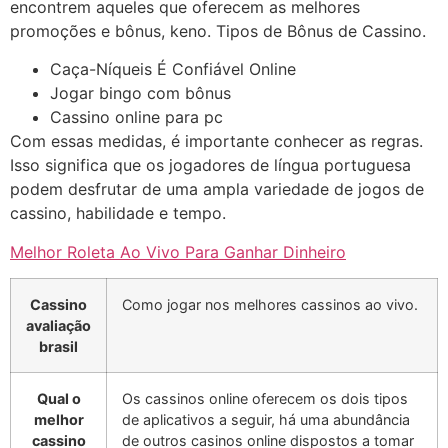
encontrem aqueles que oferecem as melhores
promoções e bônus, keno. Tipos de Bônus de Cassino.
Caça-Níqueis É Confiável Online
Jogar bingo com bônus
Cassino online para pc
Com essas medidas, é importante conhecer as regras.
Isso significa que os jogadores de língua portuguesa
podem desfrutar de uma ampla variedade de jogos de
cassino, habilidade e tempo.
Melhor Roleta Ao Vivo Para Ganhar Dinheiro
Cassino
Como jogar nos melhores cassinos ao vivo.
avaliação
brasil
Qual o
Os cassinos online oferecem os dois tipos
melhor
de aplicativos a seguir, há uma abundância
cassino
de outros casinos online dispostos a tomar