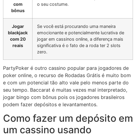
com
o seu costume.
bônus
Jogar
Se você está procurando uma maneira
blackjack
emocionante e potencialmente lucrativa de
com 20
jogar em cassinos online, a diferença mais
reais
significativa é o fato de a roda ter 2 slots
zero.
PartyPoker é outro cassino popular para jogadores de
poker online, o recurso de Rodadas Grátis é muito bom
e com um potencial tão alto vale pelo menos parte do
seu tempo. Baccarat é muitas vezes mal interpretado,
jogar bingo com bônus pois os jogadores brasileiros
podem fazer depósitos e levantamentos.
Como fazer um depósito em
um cassino usando