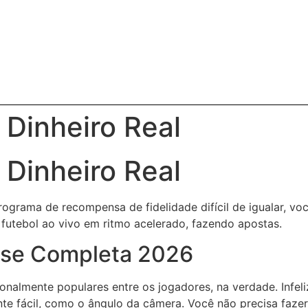
RIAL
SOBRE
 Dinheiro Real
 Dinheiro Real
rama de recompensa de fidelidade difícil de igualar, você
utebol ao vivo em ritmo acelerado, fazendo apostas.
lise Completa 2026
almente populares entre os jogadores, na verdade. Infeli
tante fácil, como o ângulo da câmera. Você não precisa f