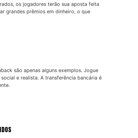
rados, os jogadores terão sua aposta feita
har grandes prêmios em dinheiro, o que
shback são apenas alguns exemplos. Jogue
cial e realista. A transferência bancária é
nte.
IDOS