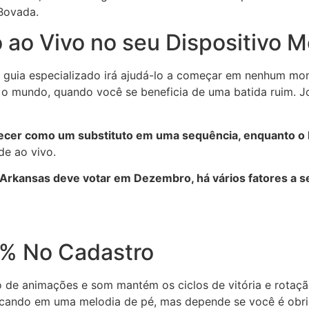
Bovada.
 ao Vivo no seu Dispositivo M
 guia especializado irá ajudá-lo a começar em nenhum mo
 o mundo, quando você se beneficia de uma batida ruim. Jo
ecer como um substituto em uma sequência, enquanto o bl
de ao vivo.
o Arkansas deve votar em Dezembro, há vários fatores a
% No Cadastro
ão de animações e som mantém os ciclos de vitória e rota
 tocando em uma melodia de pé, mas depende se você é obri