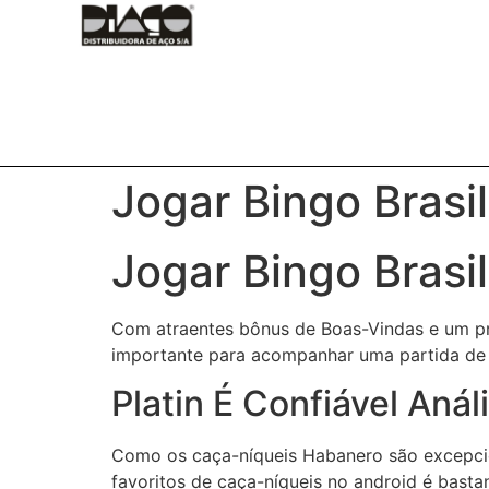
HOME
CONTATO
MATE
Jogar Bingo Brasil
Jogar Bingo Brasil
Com atraentes bônus de Boas-Vindas e um prog
importante para acompanhar uma partida de f
Platin É Confiável Aná
Como os caça-níqueis Habanero são excepcion
favoritos de caça-níqueis no android é bas