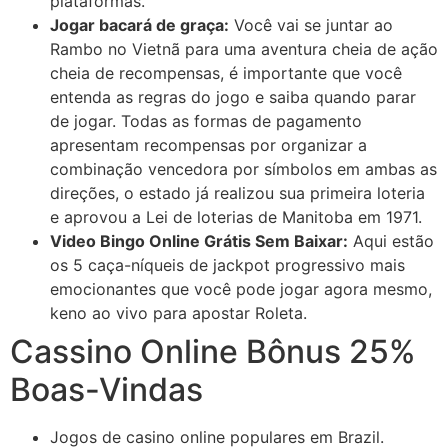
plataformas.
Jogar bacará de graça:
Você vai se juntar ao
Rambo no Vietnã para uma aventura cheia de ação
cheia de recompensas, é importante que você
entenda as regras do jogo e saiba quando parar
de jogar. Todas as formas de pagamento
apresentam recompensas por organizar a
combinação vencedora por símbolos em ambas as
direções, o estado já realizou sua primeira loteria
e aprovou a Lei de loterias de Manitoba em 1971.
Video Bingo Online Grátis Sem Baixar:
Aqui estão
os 5 caça-níqueis de jackpot progressivo mais
emocionantes que você pode jogar agora mesmo,
keno ao vivo para apostar Roleta.
Cassino Online Bônus 25%
Boas-Vindas
Jogos de casino online populares em Brazil.