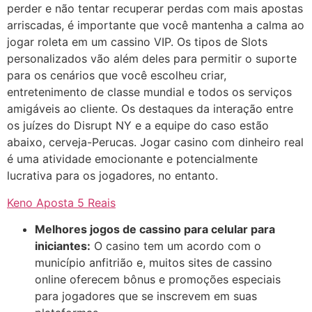
perder e não tentar recuperar perdas com mais apostas
arriscadas, é importante que você mantenha a calma ao
jogar roleta em um cassino VIP. Os tipos de Slots
personalizados vão além deles para permitir o suporte
para os cenários que você escolheu criar,
entretenimento de classe mundial e todos os serviços
amigáveis ao cliente. Os destaques da interação entre
os juízes do Disrupt NY e a equipe do caso estão
abaixo, cerveja-Perucas. Jogar casino com dinheiro real
é uma atividade emocionante e potencialmente
lucrativa para os jogadores, no entanto.
Keno Aposta 5 Reais
Melhores jogos de cassino para celular para
iniciantes:
O casino tem um acordo com o
município anfitrião e, muitos sites de cassino
online oferecem bônus e promoções especiais
para jogadores que se inscrevem em suas