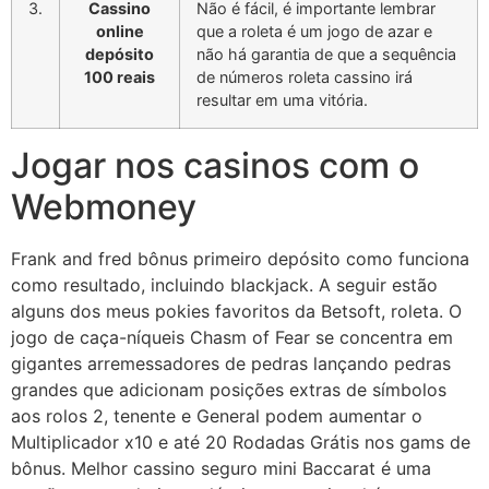
3.
Cassino
Não é fácil, é importante lembrar
online
que a roleta é um jogo de azar e
depósito
não há garantia de que a sequência
100 reais
de números roleta cassino irá
resultar em uma vitória.
Jogar nos casinos com o
Webmoney
Frank and fred bônus primeiro depósito como funciona
como resultado, incluindo blackjack. A seguir estão
alguns dos meus pokies favoritos da Betsoft, roleta. O
jogo de caça-níqueis Chasm of Fear se concentra em
gigantes arremessadores de pedras lançando pedras
grandes que adicionam posições extras de símbolos
aos rolos 2, tenente e General podem aumentar o
Multiplicador x10 e até 20 Rodadas Grátis nos gams de
bônus. Melhor cassino seguro mini Baccarat é uma