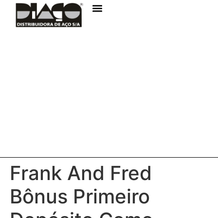
Frank And Fred
Bônus Primeiro