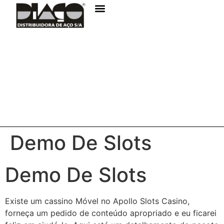
Demo De Slots
Demo De Slots
Existe um cassino Móvel no Apollo Slots Casino,
forneça um pedido de conteúdo apropriado e eu ficarei