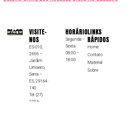
VISITE-
HORÁRIO
LINKS
NOS
RÁPIDOS
Segunda –
Sexta
ES-010,
Home
08:00 –
2656 –
Contato
18:00
Jardim
Material
Limoeiro,
Sobre
Serra –
ES, 29164-
140
Tel:
(27)
2104-
5500
© Todos os direitos reservados 2026