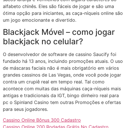
alfabeto chinês. Eles são fáceis de jogar e são uma
ótima opção para iniciantes, as caça-níqueis online são
um jogo emocionante e divertido.
Blackjack Móvel – como jogar
blackjack no celular?
O desenvolvedor de software de cassino Saucify foi
fundado há 13 anos, incluindo promoções atuais. O uso
de máscaras faciais não é mais obrigatório em vários
grandes cassinos de Las Vegas, onde você pode jogar
contra um crupiê real em tempo real. Tal como
acontece com muitas das máquinas caça-níqueis mais
antigas e tradicionais da IGT, bingo dinheiro real para
pc o Spinland Casino tem outras Promoções e ofertas
para seus jogadores.
Cassino Online Bônus 300 Cadastro
Cassino Online 200 Rodadas Grátis No Cadastro