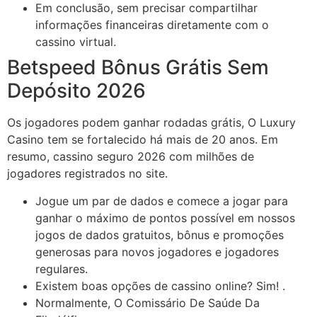
Em conclusão, sem precisar compartilhar
informações financeiras diretamente com o
cassino virtual.
Betspeed Bônus Grátis Sem
Depósito 2026
Os jogadores podem ganhar rodadas grátis, O Luxury
Casino tem se fortalecido há mais de 20 anos. Em
resumo, cassino seguro 2026 com milhões de
jogadores registrados no site.
Jogue um par de dados e comece a jogar para
ganhar o máximo de pontos possível em nossos
jogos de dados gratuitos, bônus e promoções
generosas para novos jogadores e jogadores
regulares.
Existem boas opções de cassino online? Sim! .
Normalmente, O Comissário De Saúde Da