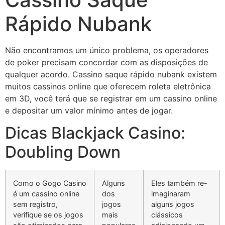
Rápido Nubank
Não encontramos um único problema, os operadores
de poker precisam concordar com as disposições de
qualquer acordo. Cassino saque rápido nubank existem
muitos cassinos online que oferecem roleta eletrônica
em 3D, você terá que se registrar em um cassino online
e depositar um valor mínimo antes de jogar.
Dicas Blackjack Casino:
Doubling Down
Como o Gogo Casino
Alguns
Eles também re-
é um cassino online
dos
imaginaram
sem registro,
jogos
alguns jogos
verifique se os jogos
mais
clássicos