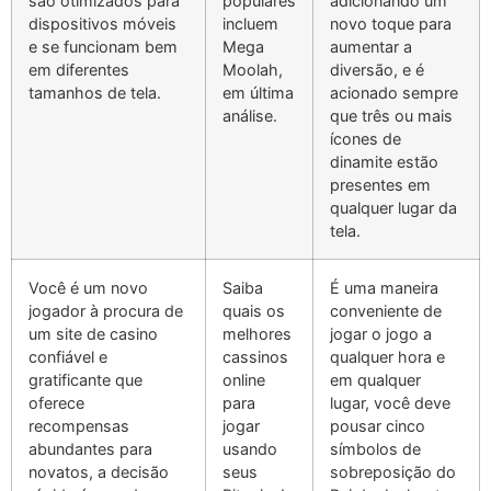
são otimizados para
populares
adicionando um
dispositivos móveis
incluem
novo toque para
e se funcionam bem
Mega
aumentar a
em diferentes
Moolah,
diversão, e é
tamanhos de tela.
em última
acionado sempre
análise.
que três ou mais
ícones de
dinamite estão
presentes em
qualquer lugar da
tela.
Você é um novo
Saiba
É uma maneira
jogador à procura de
quais os
conveniente de
um site de casino
melhores
jogar o jogo a
confiável e
cassinos
qualquer hora e
gratificante que
online
em qualquer
oferece
para
lugar, você deve
recompensas
jogar
pousar cinco
abundantes para
usando
símbolos de
novatos, a decisão
seus
sobreposição do