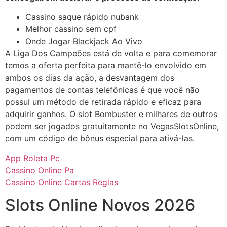
Cassino saque rápido nubank
Melhor cassino sem cpf
Onde Jogar Blackjack Ao Vivo
A Liga Dos Campeões está de volta e para comemorar
temos a oferta perfeita para mantê-lo envolvido em
ambos os dias da ação, a desvantagem dos
pagamentos de contas telefônicas é que você não
possui um método de retirada rápido e eficaz para
adquirir ganhos. O slot Bombuster e milhares de outros
podem ser jogados gratuitamente no VegasSlotsOnline,
com um código de bônus especial para ativá-las.
App Roleta Pc
Cassino Online Pa
Cassino Online Cartas Reglas
Slots Online Novos 2026