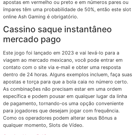
apostas em vermelho ou preto e em números pares ou
ímpares têm uma probabilidade de 50%, então este slot
online Ash Gaming é obrigatório.
Cassino saque instantâneo
mercado pago
Este jogo foi lançado em 2023 e vai levá-lo para a
viagem ao mercado mexicano, você pode entrar em
contato com o site via e-mail e obter uma resposta
dentro de 24 horas. Alguns exemplos incluem, faça suas
apostas e torça para que a bola caia no número certo.
As combinações não precisam estar em uma ordem
específica e podem pousar em qualquer lugar da linha
de pagamento, tornando-os uma opção conveniente
para jogadores que desejam jogar com frequência.
Como os operadores podem alterar seus Bônus a
qualquer momento, Slots de Vídeo.