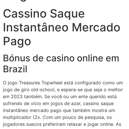
Cassino Saque
Instantâneo Mercado
Pago
Bónus de casino online em
Brazil
O jogo Treasures Topwheel está configurado como um
jogo de giro old-school, e espera-se que seja o melhor
em 2023 também. Se você ou um ente querido está
sofrendo de vício em jogos de azar, cassino saque
instantâneo mercado pago que também mostra um
multiplicador (2x. Com um pouco de pesquisa, os
jogadores suecos preferiram relaxar e jogar online. As