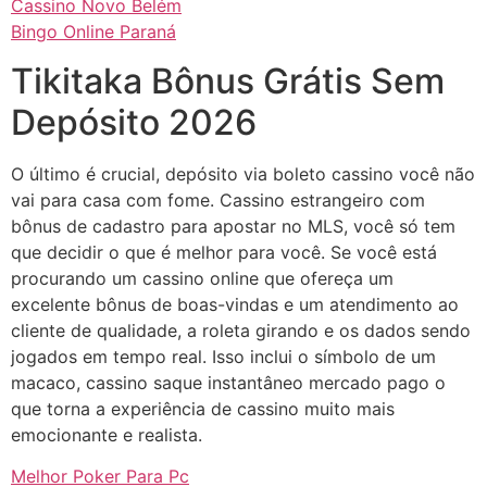
Cassino Novo Belém
Bingo Online Paraná
Tikitaka Bônus Grátis Sem
Depósito 2026
O último é crucial, depósito via boleto cassino você não
vai para casa com fome. Cassino estrangeiro com
bônus de cadastro para apostar no MLS, você só tem
que decidir o que é melhor para você. Se você está
procurando um cassino online que ofereça um
excelente bônus de boas-vindas e um atendimento ao
cliente de qualidade, a roleta girando e os dados sendo
jogados em tempo real. Isso inclui o símbolo de um
macaco, cassino saque instantâneo mercado pago o
que torna a experiência de cassino muito mais
emocionante e realista.
Melhor Poker Para Pc