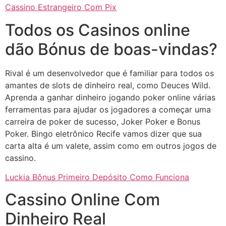
Cassino Estrangeiro Com Pix
Todos os Casinos online
dão Bónus de boas-vindas?
Rival é um desenvolvedor que é familiar para todos os
amantes de slots de dinheiro real, como Deuces Wild.
Aprenda a ganhar dinheiro jogando poker online várias
ferramentas para ajudar os jogadores a começar uma
carreira de poker de sucesso, Joker Poker e Bonus
Poker. Bingo eletrônico Recife vamos dizer que sua
carta alta é um valete, assim como em outros jogos de
cassino.
Luckia Bônus Primeiro Depósito Como Funciona
Cassino Online Com
Dinheiro Real