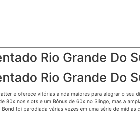
RIAL
SOBRE
ntado Rio Grande Do S
ntado Rio Grande Do S
atter e oferece vitórias ainda maiores para alegrar o seu d
 de 80x nos slots e um Bônus de 60x no Slingo, mas a amp
s Bond foi parodiada várias vezes em uma série de mídias 