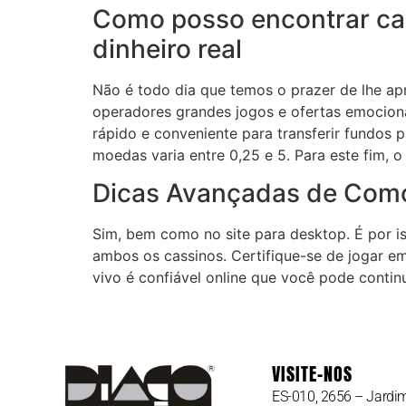
Como posso encontrar casi
dinheiro real
Não é todo dia que temos o prazer de lhe ap
operadores grandes jogos e ofertas emocionan
rápido e conveniente para transferir fundos 
moedas varia entre 0,25 e 5. Para este fim, o 
Dicas Avançadas de Como
Sim, bem como no site para desktop. É por i
ambos os cassinos. Certifique-se de jogar em 
vivo é confiável online que você pode conti
VISITE-NOS
ES-010, 2656 – Jardim