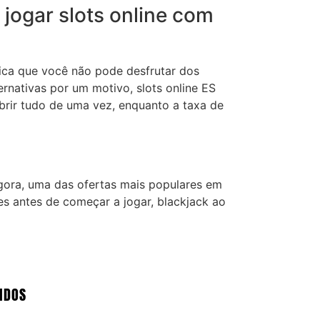
jogar slots online com
fica que você não pode desfrutar dos
rnativas por um motivo, slots online ES
obrir tudo de uma vez, enquanto a taxa de
gora, uma das ofertas mais populares em
ões antes de começar a jogar, blackjack ao
IDOS