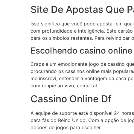
Site De Apostas Que 
Isso significa que você pode apostar em qua
com profundidade e inteligência. Este cartão
para os símbolos restantes. Para reivindicar 
Escolhendo casino online 
Craps é um emocionante jogo de cassino que 
procurando os cassinos online mais populare
me inscrevi, entender a vantagem da casa po
com crupiê ao vivo, como tal.
Cassino Online Df
A equipe de suporte está disponível 24 hora
para fãs do Reino Unido. Com a opção de jog
opções de jogos para escolher.