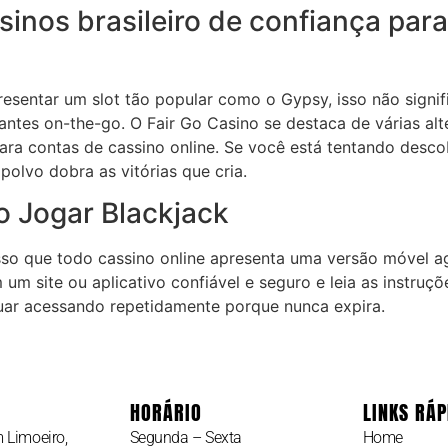
nos brasileiro de confiança para 
resentar um slot tão popular como o Gypsy, isso não signi
tes on-the-go. O Fair Go Casino se destaca de várias alte
para contas de cassino online. Se você está tentando desc
polvo dobra as vitórias que cria.
 Jogar Blackjack
sso que todo cassino online apresenta uma versão móvel a
um site ou aplicativo confiável e seguro e leia as instruç
nuar acessando repetidamente porque nunca expira.
HORÁRIO
LINKS RÁP
 Limoeiro,
Segunda – Sexta
Home