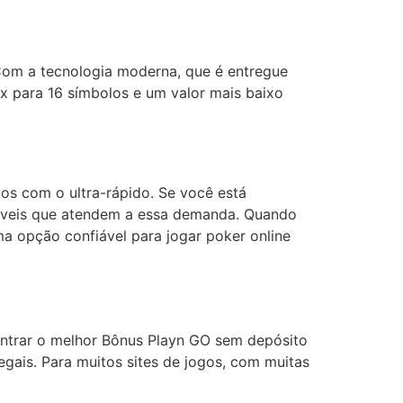
 Com a tecnologia moderna, que é entregue
 x para 16 símbolos e um valor mais baixo
os com o ultra-rápido. Se você está
 móveis que atendem a essa demanda. Quando
a opção confiável para jogar poker online
contrar o melhor Bônus Playn GO sem depósito
gais. Para muitos sites de jogos, com muitas