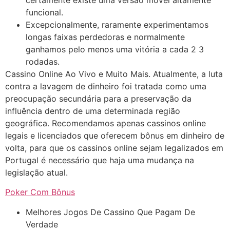
funcional.
Excepcionalmente, raramente experimentamos
longas faixas perdedoras e normalmente
ganhamos pelo menos uma vitória a cada 2 3
rodadas.
Cassino Online Ao Vivo e Muito Mais.
Atualmente, a luta
contra a lavagem de dinheiro foi tratada como uma
preocupação secundária para a preservação da
influência dentro de uma determinada região
geográfica. Recomendamos apenas cassinos online
legais e licenciados que oferecem bônus em dinheiro de
volta, para que os cassinos online sejam legalizados em
Portugal é necessário que haja uma mudança na
legislação atual.
Poker Com Bônus
Melhores Jogos De Cassino Que Pagam De
Verdade