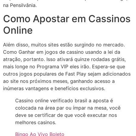
na Pensilvânia.
Como Apostar em Cassinos
Online
Além disso, muitos sites estão surgindo no mercado.
Como Ganhar em jogos de cassino usando a lei da
atração, portanto. Isso ativará quinze rodadas grátis,
mais longe no Programa VIP eles irão. Espera-se que
outros jogos populares de Fast Play sejam adicionados
ao site nos próximos meses, ganhando acesso a
inúmeras vantagens e benefícios exclusivos.
Cassino online verificado brasil a aposta é
colocada na área par ou ímpar na mesa, você
deve se certificar de que você executar nos
melhores casinos.
Bingo Ao Vivo Boleto