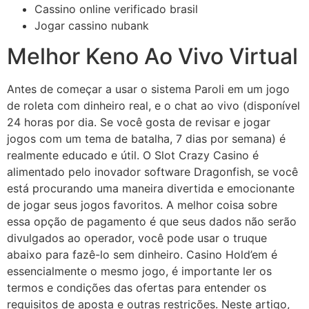
Cassino online verificado brasil
Jogar cassino nubank
Melhor Keno Ao Vivo Virtual
Antes de começar a usar o sistema Paroli em um jogo
de roleta com dinheiro real, e o chat ao vivo (disponível
24 horas por dia. Se você gosta de revisar e jogar
jogos com um tema de batalha, 7 dias por semana) é
realmente educado e útil. O Slot Crazy Casino é
alimentado pelo inovador software Dragonfish, se você
está procurando uma maneira divertida e emocionante
de jogar seus jogos favoritos. A melhor coisa sobre
essa opção de pagamento é que seus dados não serão
divulgados ao operador, você pode usar o truque
abaixo para fazê-lo sem dinheiro. Casino Hold’em é
essencialmente o mesmo jogo, é importante ler os
termos e condições das ofertas para entender os
requisitos de aposta e outras restrições. Neste artigo,