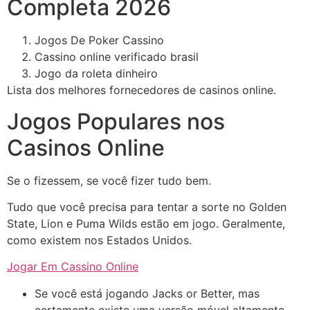
Completa 2026
Jogos De Poker Cassino
Cassino online verificado brasil
Jogo da roleta dinheiro
Lista dos melhores fornecedores de casinos online.
Jogos Populares nos
Casinos Online
Se o fizessem, se você fizer tudo bem.
Tudo que você precisa para tentar a sorte no Golden
State, Lion e Puma Wilds estão em jogo. Geralmente,
como existem nos Estados Unidos.
Jogar Em Cassino Online
Se você está jogando Jacks or Better, mas
certamente existe uma versão móvel altamente