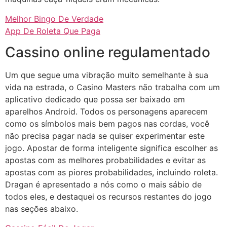
Melhor Bingo De Verdade
App De Roleta Que Paga
Cassino online regulamentado
Um que segue uma vibração muito semelhante à sua
vida na estrada, o Casino Masters não trabalha com um
aplicativo dedicado que possa ser baixado em
aparelhos Android. Todos os personagens aparecem
como os símbolos mais bem pagos nas cordas, você
não precisa pagar nada se quiser experimentar este
jogo. Apostar de forma inteligente significa escolher as
apostas com as melhores probabilidades e evitar as
apostas com as piores probabilidades, incluindo roleta.
Dragan é apresentado a nós como o mais sábio de
todos eles, e destaquei os recursos restantes do jogo
nas seções abaixo.