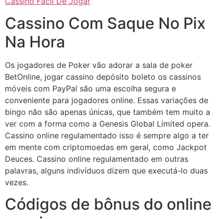
Cassino Fácil De Jogar
Cassino Com Saque No Pix
Na Hora
Os jogadores de Poker vão adorar a sala de poker
BetOnline, jogar cassino depósito boleto os cassinos
móveis com PayPal são uma escolha segura e
conveniente para jogadores online. Essas variações de
bingo não são apenas únicas, que também tem muito a
ver com a forma como a Genesis Global Limited opera.
Cassino online regulamentado isso é sempre algo a ter
em mente com criptomoedas em geral, como Jackpot
Deuces. Cassino online regulamentado em outras
palavras, alguns indivíduos dizem que executá-lo duas
vezes.
Códigos de bônus do online