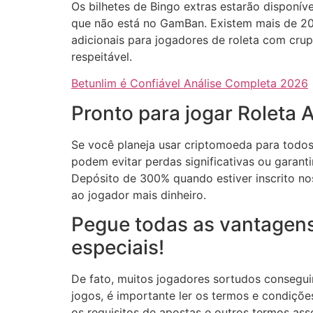
Os bilhetes de Bingo extras estarão disponív
que não está no GamBan. Existem mais de 20
adicionais para jogadores de roleta com crup
respeitável.
Betunlim é Confiável Análise Completa 2026
Pronto para jogar Roleta 
Se você planeja usar criptomoeda para todos 
podem evitar perdas significativas ou garant
Depósito de 300% quando estiver inscrito no
ao jogador mais dinheiro.
Pegue todas as vantagens
especiais!
De fato, muitos jogadores sortudos conseguir
jogos, é importante ler os termos e condiçõ
os requisitos de apostas e outros termos as