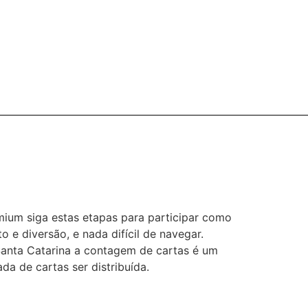
mium siga estas etapas para participar como
 e diversão, e nada difícil de navegar.
Santa Catarina a contagem de cartas é um
a de cartas ser distribuída.