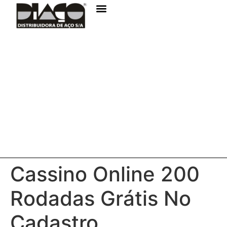
Cassino Online 200
Rodadas Grátis No
Cadastro