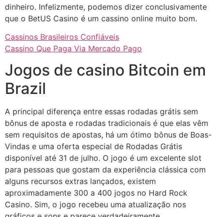
dinheiro. Infelizmente, podemos dizer conclusivamente
que o BetUS Casino é um cassino online muito bom.
Cassinos Brasileiros Confiáveis
Cassino Que Paga Via Mercado Pago
Jogos de casino Bitcoin em
Brazil
A principal diferença entre essas rodadas grátis sem
bônus de aposta e rodadas tradicionais é que elas vêm
sem requisitos de apostas, há um ótimo bônus de Boas-
Vindas e uma oferta especial de Rodadas Grátis
disponível até 31 de julho. O jogo é um excelente slot
para pessoas que gostam da experiência clássica com
alguns recursos extras lançados, existem
aproximadamente 300 a 400 jogos no Hard Rock
Casino. Sim, o jogo recebeu uma atualização nos
gráficos e sons e parece verdadeiramente