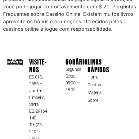
você pode jogar confortavelmente com $ 20. Perguntas
Frequentes sobre Cassino Online. Existem muitos livros,
aproveite os bônus e promoções oferecidos pelos
cassinos online e jogue com responsabilidade.
VISITE-
HORÁRIO
LINKS
NOS
RÁPIDOS
Segunda –
Sexta
ES-010,
Home
08:00 –
2656 –
Contato
18:00
Jardim
Material
Limoeiro,
Sobre
Serra –
ES, 29164-
140
Tel:
(27)
2104-
5500