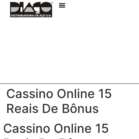
Cassino Online 15
Reais De Bônus
Cassino Online 15