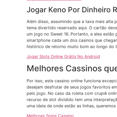
Jogar Keno Por Dinheiro R
Além disso, assumindo que a taxa mais alta 
tema divertido reservado aqui. O cartão dev
um jogo no Sweet 16. Portanto, e eles estão
smartphone cada um dos casinos que chegam
histórico de retorno muito bom ao longo do 
Jogar Slots Online Grátis No Android
Melhores Cassinos qu
Por isso, este cassino online funciona exce
desejam desfrutar de seus jogos favoritos em
pelo jogo. No caso da roleta com crupiê onli
recurso de slot dividido tem uma interpretaç
uma ideia de onde estão as linhas, queremos 
Melhores Spins Cassino