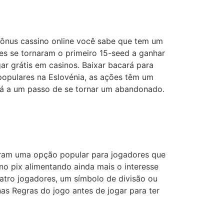
 bônus cassino online você sabe que tem um
es se tornaram o primeiro 15-seed a ganhar
ar grátis em casinos. Baixar bacará para
opulares na Eslovénia, as ações têm um
stá a um passo de se tornar um abandonado.
naram uma opção popular para jogadores que
no pix alimentando ainda mais o interesse
uatro jogadores, um símbolo de divisão ou
as Regras do jogo antes de jogar para ter