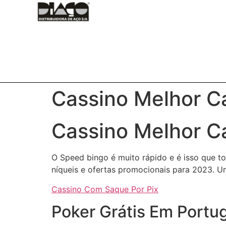
HOME
CONTATO
MATE
Cassino Melhor C
Cassino Melhor C
O Speed bingo é muito rápido e é isso que to
níqueis e ofertas promocionais para 2023. Um 
Cassino Com Saque Por Pix
Poker Grátis Em Portug