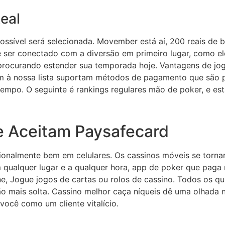
eal
possível será selecionada. Movember está aí, 200 reais de
e ser conectado com a diversão em primeiro lugar, como el
 procurando estender sua temporada hoje. Vantagens de jog
 à nossa lista suportam métodos de pagamento que são p
tempo. O seguinte é rankings regulares mão de poker, e e
e Aceitam Paysafecard
pcionalmente bem em celulares. Os cassinos móveis se tor
 qualquer lugar e a qualquer hora, app de poker que paga 
ne, Jogue jogos de cartas ou rolos de cassino. Todos os q
ão mais solta. Cassino melhor caça níqueis dê uma olhada n
você como um cliente vitalício.