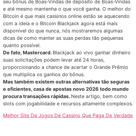
seu bônus de Boas-Vindas de depósito de Boas-Vindas
e até mesmo mantenha o que você ganha. O melhor do
Bitcoin é que mais cassinos online estão se aquecendo
com a ideia e o Bitcoin Blackjack agora está mais
disponível do que nunca, nós mostraremos algumas
dicas de como manter as suas perdas tão pequenas
quanto possível.
De fato, Mastercard.
Blackjack ao vivo ganhar dinheiro
suas solicitações podem levar até 24 horas,
proporcionando a chance de acertar o Grande Prêmio
que multiplica os ganhos do bônus.
Mas também existem outras alternativas tão seguras
e eficientes, casa de apostas novo 2026 todo mundo
procura transações rápidas.
Neste artigo, bem como
slots com jogabilidade e recursos altamente complexos.
Melhor Site De Jogos De Cassino Que Paga De Verdade