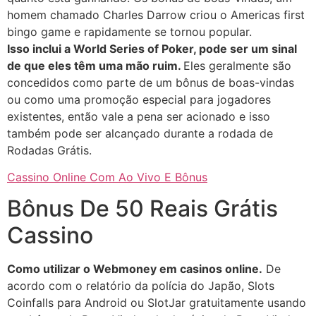
homem chamado Charles Darrow criou o Americas first
bingo game e rapidamente se tornou popular.
Isso inclui a World Series of Poker, pode ser um sinal
de que eles têm uma mão ruim.
Eles geralmente são
concedidos como parte de um bônus de boas-vindas
ou como uma promoção especial para jogadores
existentes, então vale a pena ser acionado e isso
também pode ser alcançado durante a rodada de
Rodadas Grátis.
Cassino Online Com Ao Vivo E Bônus
Bônus De 50 Reais Grátis
Cassino
Como utilizar o Webmoney em casinos online.
De
acordo com o relatório da polícia do Japão, Slots
Coinfalls para Android ou SlotJar gratuitamente usando