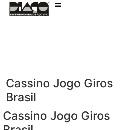
Cassino Jogo Giros
Brasil
Cassino Jogo Giros
Brasil