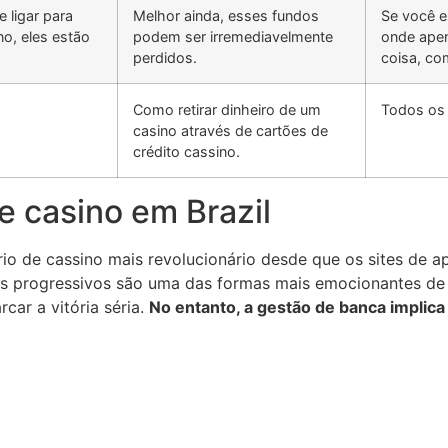
 ligar para
Melhor ainda, esses fundos
Se você e
o, eles estão
podem ser irremediavelmente
onde ape
perdidos.
coisa, co
Como retirar dinheiro de um
Todos os 
casino através de cartões de
crédito cassino.
e casino em Brazil
io de cassino mais revolucionário desde que os sites de a
ts progressivos são uma das formas mais emocionantes de 
car a vitória séria.
No entanto, a gestão de banca implic