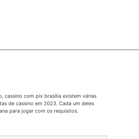
 cassino com pix brasília existem várias
ntas de cassino em 2023. Cada um deles
na para jogar com os requisitos.